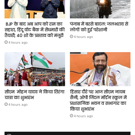
BJP के बाद अब आप को राम का
पंजाब में बरसे बादल: जलभराव से
सहारा, हिंदू वोट बैंक में सेंधमारी की
लोगों को हुई परेशानी
तैयारी; 40 शो के प्रस्ताव को मंजूरी
4 hours ago
4 hours ago
सीएम मोहन यादव ने किया तिरंगा
हिसार दौरे पर आज सीएम नायब
यात्रा का शुभारंभ
सैनी, ओपी जिंदल मॉर्डन स्कूल में
प्रशासनिक भवन व सभागार का
4 hours ago
किया शुभारंभ
4 hours ago