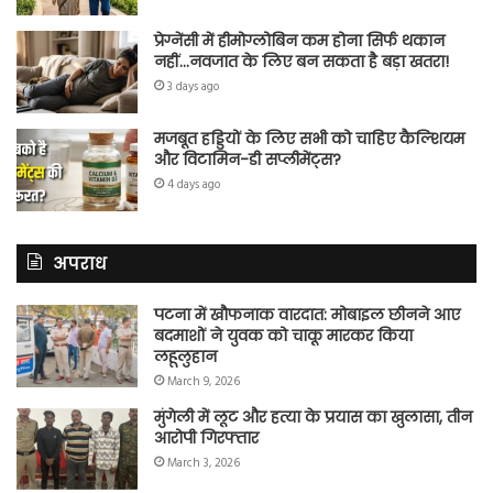
प्रेग्नेंसी में हीमोग्लोबिन कम होना सिर्फ थकान
नहीं…नवजात के लिए बन सकता है बड़ा खतरा!
3 days ago
मजबूत हड्डियों के लिए सभी को चाहिए कैल्शियम
और विटामिन-डी सप्लीमेंट्स?
4 days ago
अपराध
पटना में खौफनाक वारदात: मोबाइल छीनने आए
बदमाशों ने युवक को चाकू मारकर किया
लहूलुहान
March 9, 2026
मुंगेली में लूट और हत्या के प्रयास का खुलासा, तीन
आरोपी गिरफ्तार
March 3, 2026