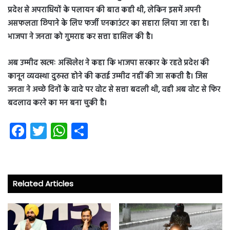
प्रदेश से अपराधियों के पलायन की बात कही थी, लेकिन इसमें अपनी
असफलता छिपाने के लिए फर्जी एनकाउंटर का सहारा लिया जा रहा है।
भाजपा ने जनता को गुमराह कर सत्ता हासिल की है।
अब उम्मीद खत्मः अखिलेश ने कहा कि भाजपा सरकार के रहते प्रदेश की
कानून व्यवस्था दुरुस्त होने की कतई उम्मीद नहीं की जा सकती है। जिस
जनता ने अच्छे दिनों के वादे पर वोट से सत्ता बदली थी, वही अब वोट से फिर
बदलाव करने का मन बना चुकी है।
Fa
T
W
S
ce
wi
ha
ha
b
tt
ts
re
o
er
A
Related Articles
ok
p
p