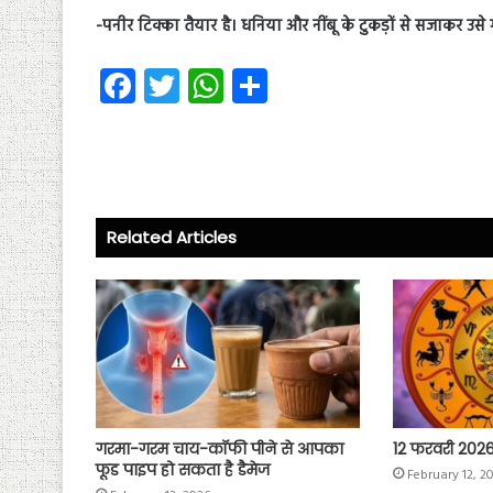
-पनीर टिक्का तैयार है। धनिया और नींबू के टुकड़ों से सजाकर उसे गर्
Fa
T
W
S
ce
wi
ha
ha
b
tt
ts
re
o
er
A
ok
p
Related Articles
p
गरमा-गरम चाय-कॉफी पीने से आपका
12 फरवरी 202
फूड पाइप हो सकता है डैमेज
February 12, 2