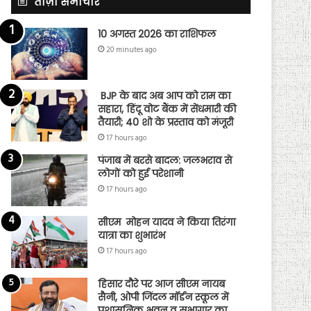
ताज़ा समाचार
10 अगस्त 2026 का राशिफल
20 minutes ago
BJP के बाद अब आप को राम का
सहारा, हिंदू वोट बैंक में सेंधमारी की
तैयारी; 40 शो के प्रस्ताव को मंजूरी
17 hours ago
पंजाब में बरसे बादल: जलभराव से
लोगों को हुई परेशानी
17 hours ago
सीएम मोहन यादव ने किया तिरंगा
यात्रा का शुभारंभ
17 hours ago
हिसार दौरे पर आज सीएम नायब
सैनी, ओपी जिंदल मॉर्डन स्कूल में
प्रशासनिक भवन व सभागार का