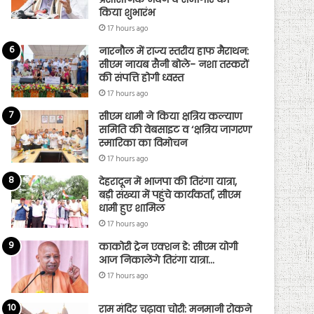
किया शुभारंभ
17 hours ago
नारनौल में राज्य स्तरीय हाफ मैराथन:
सीएम नायब सैनी बोले- नशा तस्करों
की संपत्ति होगी ध्वस्त
17 hours ago
सीएम धामी ने किया क्षत्रिय कल्याण
समिति की वेबसाइट व ‘क्षत्रिय जागरण’
स्मारिका का विमोचन
17 hours ago
देहरादून में भाजपा की तिरंगा यात्रा,
बड़ी संख्या में पहुंचे कार्यकर्ता, सीएम
धामी हुए शामिल
17 hours ago
काकोरी ट्रेन एक्शन डे: सीएम योगी
आज निकालेंगे तिरंगा यात्रा…
17 hours ago
राम मंदिर चढ़ावा चोरी: मनमानी रोकने