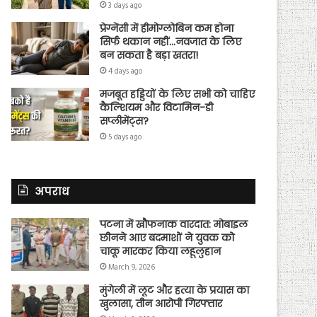
3 days ago
प्रेग्नेंसी में हीमोग्लोबिन कम होना
सिर्फ थकान नहीं…नवजात के लिए
बन सकता है बड़ा खतरा!
4 days ago
मजबूत हड्डियों के लिए सभी को चाहिए
कैल्शियम और विटामिन-डी
सप्लीमेंट्स?
5 days ago
अपराध
पटना में खौफनाक वारदात: मोबाइल
छीनने आए बदमाशों ने युवक को
चाकू मारकर किया लहूलुहान
March 9, 2026
मुंगेली में लूट और हत्या के प्रयास का
खुलासा, तीन आरोपी गिरफ्तार