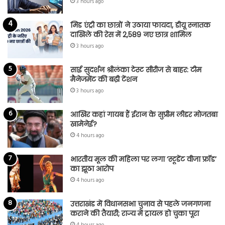
3 hours ago
मिड एंट्री का छात्रों ने उठाया फायदा, डीयू स्नातक
दाखिले की रेस में 2,589 नए छात्र शामिल
3 hours ago
साई सुदर्शन श्रीलंका टेस्ट सीरीज से बाहर: टीम
मैनेजमेंट की बढ़ी टेंशन
3 hours ago
आखिर कहां गायब हैं ईरान के सुप्रीम लीडर मोजतबा
खामेनेई?
4 hours ago
भारतीय मूल की महिला पर लगा ‘स्टूडेंट वीजा फ्रॉड’
का झूठा आरोप
4 hours ago
उत्तराखंड में विधानसभा चुनाव से पहले जनगणना
कराने की तैयारी; राज्य में ट्रायल हो चुका पूरा