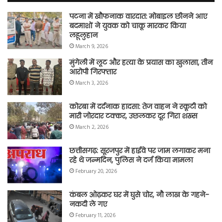
पटना में खौफनाक वारदात: मोबाइल छीनने आए
बदमाशों ने युवक को चाकू मारकर किया
लहूलुहान
March 9, 2026
मुंगेली में लूट और हत्या के प्रयास का खुलासा, तीन
आरोपी गिरफ्तार
March 3, 2026
कोरबा में दर्दनाक हादसा: तेज वाहन ने स्कूटी को
मारी जोरदार टक्कर, उछलकर दूर गिरा शख्स
March 2, 2026
छत्तीसगढ़: सूरजपुर में हाईवे पर जाम लगाकर मना
रहे थे जन्मदिन, पुलिस ने दर्ज किया मामला
February 20, 2026
कंबल ओढ़कर घर में घुसे चोर, नौ लाख के गहने-
नकदी ले गए
February 11, 2026