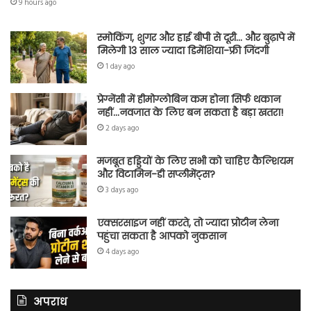
9 hours ago
स्मोकिंग, शुगर और हाई बीपी से दूरी… और बुढ़ापे में
मिलेगी 13 साल ज्यादा डिमेंशिया-फ्री जिंदगी
1 day ago
प्रेग्नेंसी में हीमोग्लोबिन कम होना सिर्फ थकान
नहीं…नवजात के लिए बन सकता है बड़ा खतरा!
2 days ago
मजबूत हड्डियों के लिए सभी को चाहिए कैल्शियम
और विटामिन-डी सप्लीमेंट्स?
3 days ago
एक्सरसाइज नहीं करते, तो ज्यादा प्रोटीन लेना
पहुंचा सकता है आपको नुकसान
4 days ago
अपराध