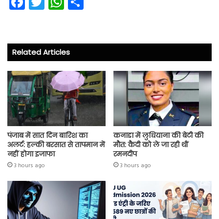
Fa
T
W
S
ce
wi
ha
ha
b
tt
ts
re
o
er
A
Related Articles
ok
p
p
पंजाब में सात दिन बारिश का
कनाडा में लुधियाना की बेटी की
अलर्ट: हल्की बरसात से तापमान में
माैत: कैदी को ले जा रही थीं
नहीं होगा इजाफा
रमनदीप
3 hours ago
3 hours ago