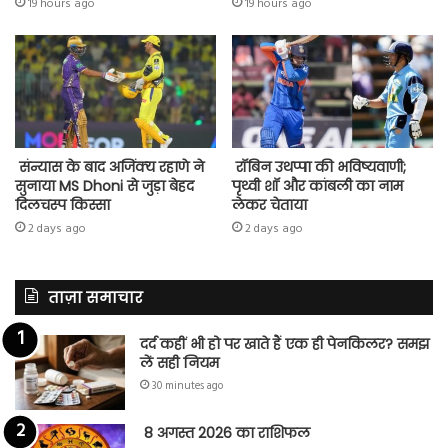
19 hours ago
19 hours ago
संन्यास के बाद अजिंक्‍य रहाणे ने
रॉबिन उथप्पा की भविष्यवाणी;
सुनाया MS Dhoni से जुड़ा बेहद
पृथ्वी शॉ और कांबली का नाम
दिलचस्प किस्सा
लेकर चेताया
2 days ago
2 days ago
ताज़ा समाचार
दर्द कहीं भी हो पर खाते हैं एक ही पेनकिलर? समझ
लें सही नियम
30 minutes ago
8 अगस्त 2026 का राशिफल