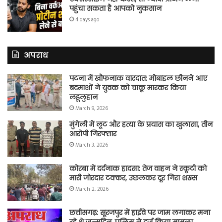
पहुंचा सकता है आपको नुकसान
4 days ago
अपराध
पटना में खौफनाक वारदात: मोबाइल छीनने आए
बदमाशों ने युवक को चाकू मारकर किया
लहूलुहान
March 9, 2026
मुंगेली में लूट और हत्या के प्रयास का खुलासा, तीन
आरोपी गिरफ्तार
March 3, 2026
कोरबा में दर्दनाक हादसा: तेज वाहन ने स्कूटी को
मारी जोरदार टक्कर, उछलकर दूर गिरा शख्स
March 2, 2026
छत्तीसगढ़: सूरजपुर में हाईवे पर जाम लगाकर मना