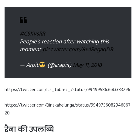
#CSKvsRR
People's reaction after watching this
moment
pic.twitter.com/8x4RegaqDR
— Arpit.
(@arapiit)
May 11, 2018
https://twitter.com/its_tabrez_/status/994995863683383296
https://twitter.com/Binakahelunga/status/9949756082946867
20
रैना की उपलब्धि