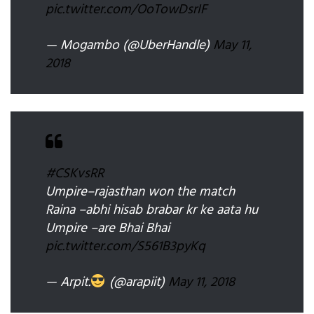
pic.twitter.com/OoTowDsrIF
— Mogambo (@UberHandle)
May 11,
2018
#CSKvsRR
Umpire–rajasthan won the match
Raina –abhi hisab brabar kr ke aata hu
Umpire –are Bhai Bhai
pic.twitter.com/S561B3pyKq
— Arpit.
(@arapiit)
May 11, 2018