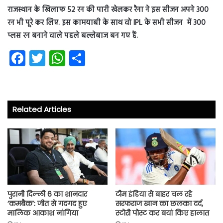
राजस्थान के खिलाफ 52 रन की पारी खेलकर रैना ने इस सीजन अपने 300
रन भी पूरे कर लिए. इस कामयाबी के साथ वो IPL के सभी सीजन में 300
प्लस रन बनाने वाले पहले बल्लेबाज बन गए हैं.
Fa
T
W
S
ce
wi
ha
ha
b
tt
ts
re
o
er
A
Related Articles
ok
p
p
पुरानी दिल्ली 6 का शानदार
टीम इंडिया से बाहर चल रहे
‘कमबैक’: जीत से गदगद हुए
सरफराज खान का छलका दर्द,
मालिक आकाश नांगिया
स्टोरी पोस्ट कर बयां किए हालात