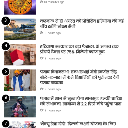
38 minutes ago
करनाल से 10 अगस्त को प्रोग्रेसिव हरियाणा की नई
नींव रखेंगे सीएम सैनी
18 hours ago
हरियाणा सरकार का बड़ा फैसला, 31 अगस्त तक
प्रॉपर्टी टैक्स पर 75% मिलेगी ब्याज छूट
18 hours ago
पंजाब विधानसभा: एनआरआई मंत्री रवजोत सिंह
बोले-कनाडा में फंसे विद्यार्थियों को पूरी मदद देगी
पंजाब सरकार
18 hours ago
पंजाब में आज से सुस्त होगा मानसून: हल्की बारिश
की संभावना, सामान्य से 2.2 डिग्री नीचे पहुंचा पारा
18 hours ago
‘थैंक्यू रेखा दीदी’: दिल्ली लक्ष्मी योजना के लिए