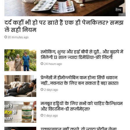
हेल्थ
दर्द कहीं भी हो पर खाते हैं एक ही पेनकिलर? समझ
लें सही नियम
30 minutes ago
स्मोकिंग, शुगर और हाई बीपी से दूरी… और बुढ़ापे में
मिलेगी 13 साल ज्यादा डिमेंशिया-फ्री जिंदगी
24 hours ago
प्रेग्नेंसी में हीमोग्लोबिन कम होना सिर्फ थकान
नहीं…नवजात के लिए बन सकता है बड़ा खतरा!
2 days ago
मजबूत हड्डियों के लिए सभी को चाहिए कैल्शियम
और विटामिन-डी सप्लीमेंट्स?
3 days ago
एक्सरसाइज नहीं करते, तो ज्यादा प्रोटीन लेना