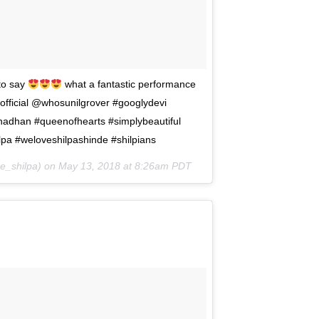
to say
what a fantastic performance
fficial @whosunilgrover #googlydevi
nadhan #queenofhearts #simplybeautiful
pa #weloveshilpashinde #shilpians
e_shilpa) on
May 13, 2018 at 8:26am PDT