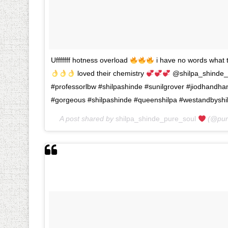
Ufffffff hotness overload
i have no words what 
loved their chemistry
@shilpa_shinde_o
#professorlbw #shilpashinde #sunilgrover #jiodhandha
#gorgeous #shilpashinde #queenshilpa #westandbyshil
A post shared by
shilpa_shinde_pure_soul
(@pur