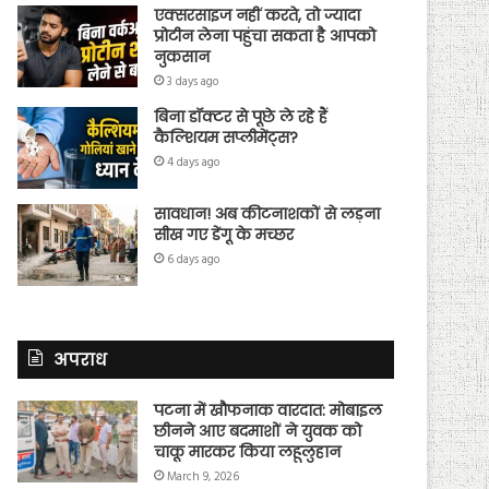
एक्सरसाइज नहीं करते, तो ज्यादा
प्रोटीन लेना पहुंचा सकता है आपको
नुकसान
3 days ago
बिना डॉक्टर से पूछे ले रहे हैं
कैल्शियम सप्लीमेंट्स?
4 days ago
सावधान! अब कीटनाशकों से लड़ना
सीख गए डेंगू के मच्छर
6 days ago
अपराध
पटना में खौफनाक वारदात: मोबाइल
छीनने आए बदमाशों ने युवक को
चाकू मारकर किया लहूलुहान
March 9, 2026