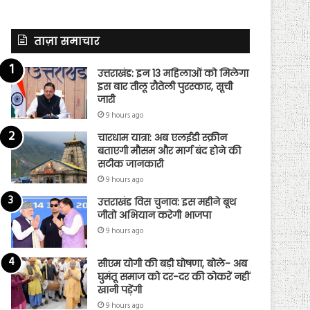
ताज़ा समाचार
उत्तराखंड: इन 13 महिलाओं को मिलेगा
इस बार तीलू रौतेली पुरस्कार, सूची
जारी
9 hours ago
चारधाम यात्रा: अब एलईडी स्क्रीन
बताएगी मौसम और मार्ग बंद होने की
सटीक जानकारी
9 hours ago
उत्तराखंड विस चुनाव: इस महीने बूथ
जीतो अभियान करेगी भाजपा
9 hours ago
सीएम योगी की बड़ी घोषणा, बोले- अब
घुमंतू समाज को दर-दर की ठोकरें नहीं
खानी पड़ेंगी
9 hours ago