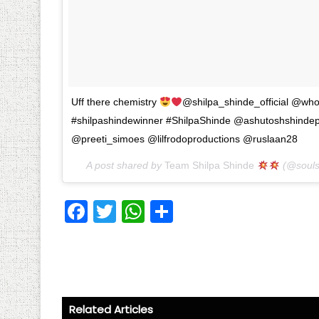
Uff there chemistry
@shilpa_shinde_official @who
#shilpashindewinner #ShilpaShinde @ashutoshshind
@preeti_simoes @lilfrodoproductions @ruslaan28
A post shared by
Team Shilpa Shinde
(@souls
Fa
T
W
S
ce
wi
ha
ha
b
tt
ts
re
o
er
A
ok
p
Related Articles