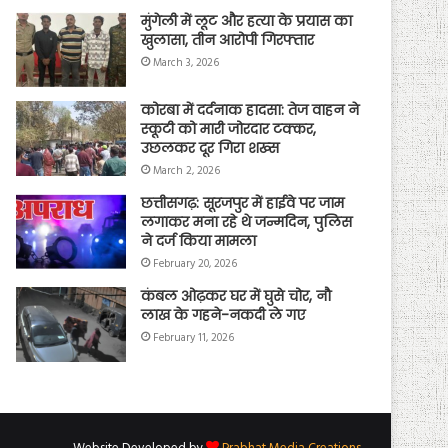
मुंगेली में लूट और हत्या के प्रयास का
खुलासा, तीन आरोपी गिरफ्तार
March 3, 2026
कोरबा में दर्दनाक हादसा: तेज वाहन ने
स्कूटी को मारी जोरदार टक्कर,
उछलकर दूर गिरा शख्स
March 2, 2026
छत्तीसगढ़: सूरजपुर में हाईवे पर जाम
लगाकर मना रहे थे जन्मदिन, पुलिस
ने दर्ज किया मामला
February 20, 2026
कंबल ओढ़कर घर में घुसे चोर, नौ
लाख के गहने-नकदी ले गए
February 11, 2026