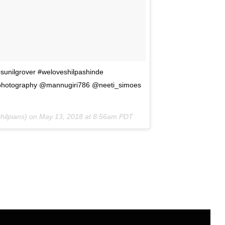
sunilgrover #weloveshilpashinde
ephotography @mannugiri786 @neeti_simoes
hilpians) on
May 13, 2018 at 8:56am PDT