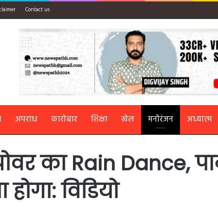
claimer
Contact us
ि
अपराध
कारोबार
शिक्षा
खेल
मनोरंजन
अध्यात्म
 ग्रोवर का Rain Dance, पा
ा होगा: विडियो