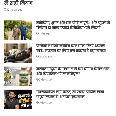
लें सही नियम
12 hours ago
स्मोकिंग, शुगर और हाई बीपी से दूरी… और बुढ़ापे में
मिलेगी 13 साल ज्यादा डिमेंशिया-फ्री जिंदगी
1 day ago
प्रेग्नेंसी में हीमोग्लोबिन कम होना सिर्फ थकान
नहीं…नवजात के लिए बन सकता है बड़ा खतरा!
2 days ago
मजबूत हड्डियों के लिए सभी को चाहिए कैल्शियम
और विटामिन-डी सप्लीमेंट्स?
3 days ago
एक्सरसाइज नहीं करते, तो ज्यादा प्रोटीन लेना
पहुंचा सकता है आपको नुकसान
5 days ago