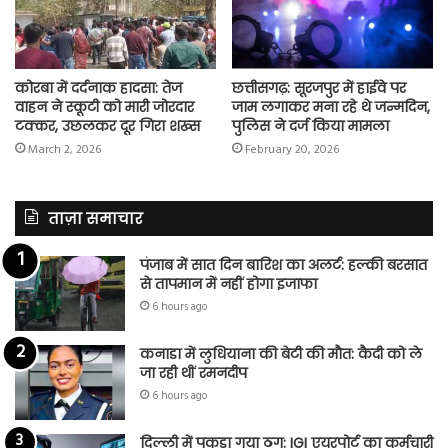
कोरबा में दर्दनाक हादसा: तेज
छत्तीसगढ़: सूरजपुर में हाईवे पर
वाहन ने स्कूटी को मारी जोरदार
जाम लगाकर मना रहे थे जन्मदिन,
टक्कर, उछलकर दूर गिरा शख्स
पुलिस ने दर्ज किया मामला
March 2, 2026
February 20, 2026
ताज़ा समाचार
पंजाब में सात दिन बारिश का अलर्ट: हल्की बरसात
से तापमान में नहीं होगा इजाफा
6 hours ago
कनाडा में लुधियाना की बेटी की माैत: कैदी को ले
जा रही थीं रमनदीप
6 hours ago
दिल्ली में पकड़ा गया ठग: IGI एयरपोर्ट का कर्मचारी