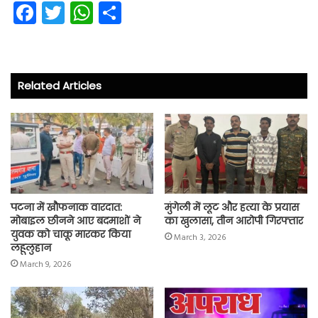
Fa
T
W
S
ce
wi
ha
ha
b
tt
ts
re
o
er
A
Related Articles
ok
p
p
पटना में खौफनाक वारदात:
मुंगेली में लूट और हत्या के प्रयास
मोबाइल छीनने आए बदमाशों ने
का खुलासा, तीन आरोपी गिरफ्तार
युवक को चाकू मारकर किया
March 3, 2026
लहूलुहान
March 9, 2026