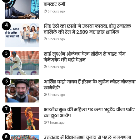
बनकर ठगी
6 hours ago
मिड एंट्री का छात्रों ने उठाया फायदा, डीयू स्नातक
दाखिले की रेस में 2,589 नए छात्र शामिल
6 hours ago
साई सुदर्शन श्रीलंका टेस्ट सीरीज से बाहर: टीम
मैनेजमेंट की बढ़ी टेंशन
6 hours ago
आखिर कहां गायब हैं ईरान के सुप्रीम लीडर मोजतबा
खामेनेई?
6 hours ago
भारतीय मूल की महिला पर लगा ‘स्टूडेंट वीजा फ्रॉड’
का झूठा आरोप
7 hours ago
उत्तराखंड में विधानसभा चुनाव से पहले जनगणना