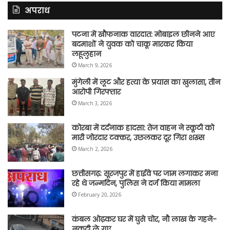
अपराध
पटना में खौफनाक वारदात: मोबाइल छीनने आए
बदमाशों ने युवक को चाकू मारकर किया
लहूलुहान
March 9, 2026
मुंगेली में लूट और हत्या के प्रयास का खुलासा, तीन
आरोपी गिरफ्तार
March 3, 2026
कोरबा में दर्दनाक हादसा: तेज वाहन ने स्कूटी को
मारी जोरदार टक्कर, उछलकर दूर गिरा शख्स
March 2, 2026
छत्तीसगढ़: सूरजपुर में हाईवे पर जाम लगाकर मना
रहे थे जन्मदिन, पुलिस ने दर्ज किया मामला
February 20, 2026
कंबल ओढ़कर घर में घुसे चोर, नौ लाख के गहने-
नकदी ले गए