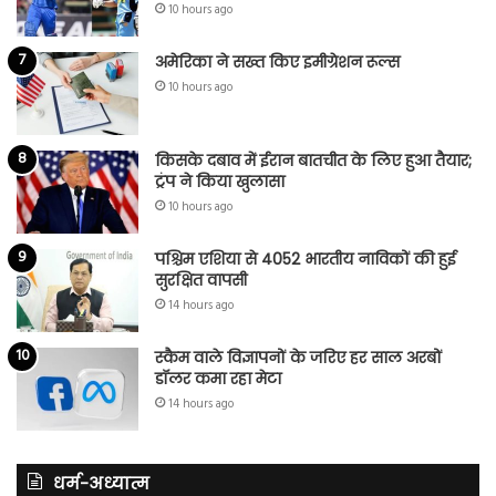
10 hours ago
अमेरिका ने सख्त किए इमीग्रेशन रूल्स
10 hours ago
किसके दबाव में ईरान बातचीत के लिए हुआ तैयार;
ट्रंप ने किया खुलासा
10 hours ago
पश्चिम एशिया से 4052 भारतीय नाविकों की हुई
सुरक्षित वापसी
14 hours ago
स्कैम वाले विज्ञापनों के जरिए हर साल अरबों
डॉलर कमा रहा मेटा
14 hours ago
धर्म-अध्यात्म