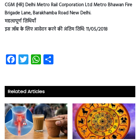
CGM (HR) Delhi Metro Rail Corporation Ltd Metro Bhawan Fire
Brigade Lane, Barakhamba Road New Delhi.
महत्वपूर्ण तिथियाँ
इस जॉब के लिए आवेदन करने की अंतिम तिथि: 11/05/2018
Fa
T
W
S
ce
wi
ha
ha
b
tt
ts
re
o
er
A
Related Articles
ok
p
p