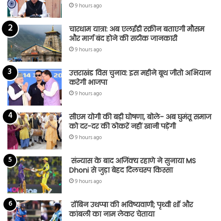
9 hours ago
चारधाम यात्रा: अब एलईडी स्क्रीन बताएगी मौसम
और मार्ग बंद होने की सटीक जानकारी
9 hours ago
उत्तराखंड विस चुनाव: इस महीने बूथ जीतो अभियान
करेगी भाजपा
9 hours ago
सीएम योगी की बड़ी घोषणा, बोले- अब घुमंतू समाज
को दर-दर की ठोकरें नहीं खानी पड़ेंगी
9 hours ago
संन्यास के बाद अजिंक्‍य रहाणे ने सुनाया MS
Dhoni से जुड़ा बेहद दिलचस्प किस्सा
9 hours ago
रॉबिन उथप्पा की भविष्यवाणी; पृथ्वी शॉ और
कांबली का नाम लेकर चेताया