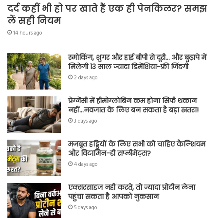
दर्द कहीं भी हो पर खाते हैं एक ही पेनकिलर? समझ
लें सही नियम
14 hours ago
स्मोकिंग, शुगर और हाई बीपी से दूरी… और बुढ़ापे में
मिलेगी 13 साल ज्यादा डिमेंशिया-फ्री जिंदगी
2 days ago
प्रेग्नेंसी में हीमोग्लोबिन कम होना सिर्फ थकान
नहीं…नवजात के लिए बन सकता है बड़ा खतरा!
3 days ago
मजबूत हड्डियों के लिए सभी को चाहिए कैल्शियम
और विटामिन-डी सप्लीमेंट्स?
4 days ago
एक्सरसाइज नहीं करते, तो ज्यादा प्रोटीन लेना
पहुंचा सकता है आपको नुकसान
5 days ago