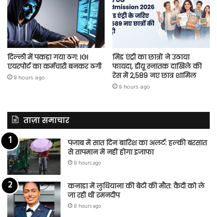
दिल्ली में पकड़ा गया ठग: IGI
मिड एंट्री का छात्रों ने उठाया
एयरपोर्ट का कर्मचारी बनकर ठगी
फायदा, डीयू स्नातक दाखिले की
रेस में 2,589 नए छात्र शामिल
8 hours ago
8 hours ago
ताज़ा समाचार
पंजाब में सात दिन बारिश का अलर्ट: हल्की बरसात
से तापमान में नहीं होगा इजाफा
8 hours ago
कनाडा में लुधियाना की बेटी की माैत: कैदी को ले
जा रही थीं रमनदीप
8 hours ago