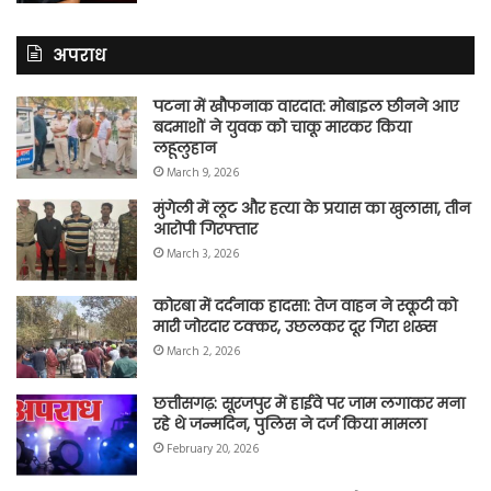
अपराध
पटना में खौफनाक वारदात: मोबाइल छीनने आए
बदमाशों ने युवक को चाकू मारकर किया
लहूलुहान
March 9, 2026
मुंगेली में लूट और हत्या के प्रयास का खुलासा, तीन
आरोपी गिरफ्तार
March 3, 2026
कोरबा में दर्दनाक हादसा: तेज वाहन ने स्कूटी को
मारी जोरदार टक्कर, उछलकर दूर गिरा शख्स
March 2, 2026
छत्तीसगढ़: सूरजपुर में हाईवे पर जाम लगाकर मना
रहे थे जन्मदिन, पुलिस ने दर्ज किया मामला
February 20, 2026