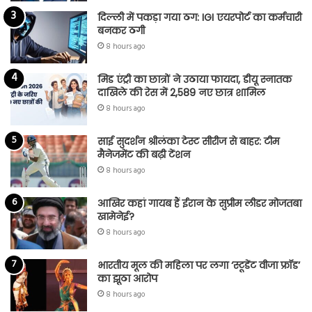
दिल्ली में पकड़ा गया ठग: IGI एयरपोर्ट का कर्मचारी
बनकर ठगी
8 hours ago
मिड एंट्री का छात्रों ने उठाया फायदा, डीयू स्नातक
दाखिले की रेस में 2,589 नए छात्र शामिल
8 hours ago
साई सुदर्शन श्रीलंका टेस्ट सीरीज से बाहर: टीम
मैनेजमेंट की बढ़ी टेंशन
8 hours ago
आखिर कहां गायब हैं ईरान के सुप्रीम लीडर मोजतबा
खामेनेई?
8 hours ago
भारतीय मूल की महिला पर लगा ‘स्टूडेंट वीजा फ्रॉड’
का झूठा आरोप
8 hours ago