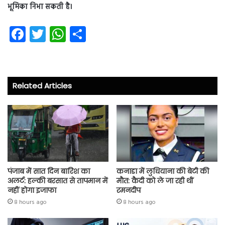
भूमिका निभा सकती है।
Fa
T
W
S
ce
wi
ha
ha
b
tt
ts
re
o
er
A
Related Articles
ok
p
p
पंजाब में सात दिन बारिश का
कनाडा में लुधियाना की बेटी की
अलर्ट: हल्की बरसात से तापमान में
माैत: कैदी को ले जा रही थीं
नहीं होगा इजाफा
रमनदीप
8 hours ago
8 hours ago