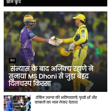
खेल कूद
खेल
संन्यास के बाद अजिंक्‍य रहाणे ने
सुनाया MS Dhoni से जुड़ा बेहद
दिलचस्प किस्सा
रॉबिन उथप्पा की भविष्यवाणी; पृथ्वी शॉ और
कांबली का नाम लेकर चेताया