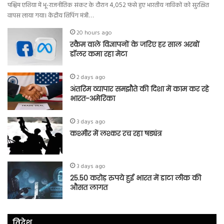
पश्चिम एशिया में भू-राजनीतिक संकट के दौरान 4,052 फंसे हुए भारतीय नाविकों को सुरक्षित
वापस लाया गया। केंद्रीय शिपिंग मंत्री…
20 hours ago
स्कैम वाले विज्ञापनों के जरिए हर साल अरबों
डॉलर कमा रहा मेटा
2 days ago
अंतरिम व्यापार समझौते की दिशा में काम कर रहे
भारत-अमेरिका
3 days ago
कश्मीर में लश्कर रच रहा षड्यंत्र
3 days ago
25.50 करोड़ रुपये हुई भारत में डाटा लीक की
औसत लागत
विदेश