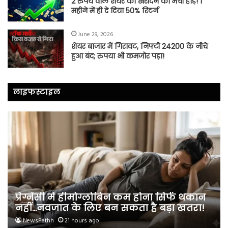
2 रुपये वाले शेयर को खरीदने की मची होड़! 1
महीने में ही दे दिया 50% रिटर्न
June 29, 2026
शेयर बाजार में गिरावट, निफ्टी 24200 के नीचे
हुआ बंद; रुपया भी कमजोर पड़ा!
लाइफस्टाइल
प्रेग्नेंसी में हीमोग्लोबिन कम होना सिर्फ थकान
नहीं…नवजात के लिए बन सकता है बड़ा खतरा!
NewsPathh
21 hours ago