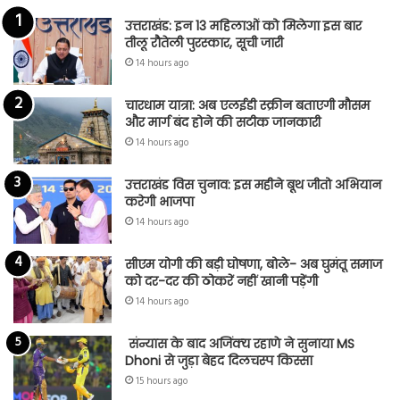
उत्तराखंड: इन 13 महिलाओं को मिलेगा इस बार
तीलू रौतेली पुरस्कार, सूची जारी
14 hours ago
चारधाम यात्रा: अब एलईडी स्क्रीन बताएगी मौसम
और मार्ग बंद होने की सटीक जानकारी
14 hours ago
उत्तराखंड विस चुनाव: इस महीने बूथ जीतो अभियान
करेगी भाजपा
14 hours ago
सीएम योगी की बड़ी घोषणा, बोले- अब घुमंतू समाज
को दर-दर की ठोकरें नहीं खानी पड़ेंगी
14 hours ago
संन्यास के बाद अजिंक्‍य रहाणे ने सुनाया MS
Dhoni से जुड़ा बेहद दिलचस्प किस्सा
15 hours ago