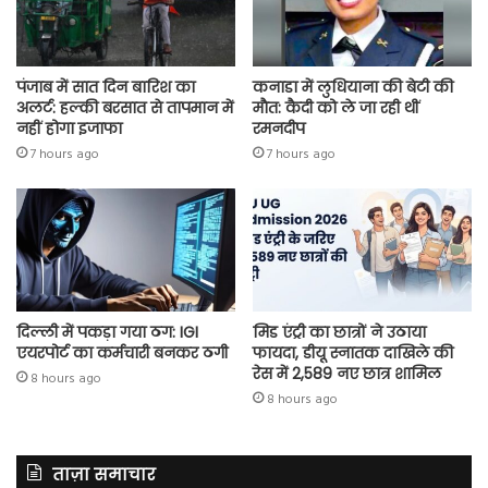
पंजाब में सात दिन बारिश का
कनाडा में लुधियाना की बेटी की
अलर्ट: हल्की बरसात से तापमान में
माैत: कैदी को ले जा रही थीं
नहीं होगा इजाफा
रमनदीप
7 hours ago
7 hours ago
दिल्ली में पकड़ा गया ठग: IGI
मिड एंट्री का छात्रों ने उठाया
एयरपोर्ट का कर्मचारी बनकर ठगी
फायदा, डीयू स्नातक दाखिले की
रेस में 2,589 नए छात्र शामिल
8 hours ago
8 hours ago
ताज़ा समाचार