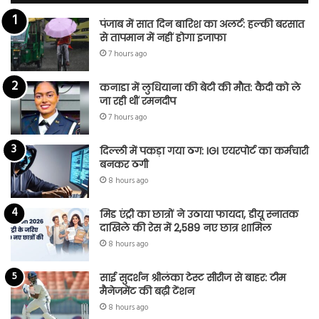
पंजाब में सात दिन बारिश का अलर्ट: हल्की बरसात
से तापमान में नहीं होगा इजाफा
7 hours ago
कनाडा में लुधियाना की बेटी की माैत: कैदी को ले
जा रही थीं रमनदीप
7 hours ago
दिल्ली में पकड़ा गया ठग: IGI एयरपोर्ट का कर्मचारी
बनकर ठगी
8 hours ago
मिड एंट्री का छात्रों ने उठाया फायदा, डीयू स्नातक
दाखिले की रेस में 2,589 नए छात्र शामिल
8 hours ago
साई सुदर्शन श्रीलंका टेस्ट सीरीज से बाहर: टीम
मैनेजमेंट की बढ़ी टेंशन
8 hours ago