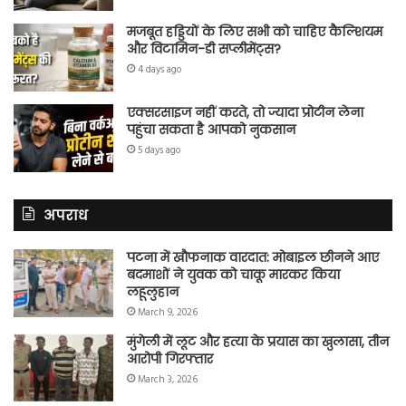
मजबूत हड्डियों के लिए सभी को चाहिए कैल्शियम
और विटामिन-डी सप्लीमेंट्स?
4 days ago
एक्सरसाइज नहीं करते, तो ज्यादा प्रोटीन लेना
पहुंचा सकता है आपको नुकसान
5 days ago
अपराध
पटना में खौफनाक वारदात: मोबाइल छीनने आए
बदमाशों ने युवक को चाकू मारकर किया
लहूलुहान
March 9, 2026
मुंगेली में लूट और हत्या के प्रयास का खुलासा, तीन
आरोपी गिरफ्तार
March 3, 2026