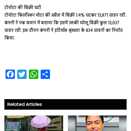
टोयोटा की बिक्री घटी
टोयोटा किर्लोस्कर मोटर की अप्रैल में बिक्री 1.4% घटकर 13,871 वाहन रही.
कंपनी ने एक बयान में बताया कि इसमें उसकी घरेलू बिक्री कुल 13,037
वाहन रही. इस दौरान कंपनी ने इटियॉस श्रृंखला के 834 वाहनों का निर्यात
किया.
Fa
T
W
S
ce
wi
ha
ha
b
tt
ts
re
o
er
A
Related Articles
ok
p
p