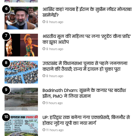
आखिर कहां गायब हैं ईरान के सुप्रीम लीडर मोजतबा
खामेनेई?
8 hours ago
भारतीय मूल की महिला पर लगा ‘स्टूडेंट वीजा फ्रॉड’
का झूठा आरोप
8 hours ago
उत्तराखंड में विधानसभा चुनाव से पहले जनगणना
कराने की तैयारी; राज्य में ट्रायल हो चुका पूरा
8 hours ago
Badrinath Dham: सूखने के कगार पर बदरीश
झील, PMO ने लिया संज्ञान
9 hours ago
UP: हरिद्वार तक बनेगा गंगा एक्सप्रेसवे, बिजनौर से
होकर जुड़ेगा यूपी का नया मार्ग
11 hours ago