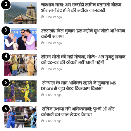
चारधाम यात्रा: अब एलईडी स्क्रीन बताएगी मौसम
और मार्ग बंद होने की सटीक जानकारी
16 hours ago
उत्तराखंड विस चुनाव: इस महीने बूथ जीतो अभियान
करेगी भाजपा
16 hours ago
सीएम योगी की बड़ी घोषणा, बोले- अब घुमंतू समाज
को दर-दर की ठोकरें नहीं खानी पड़ेंगी
16 hours ago
संन्यास के बाद अजिंक्‍य रहाणे ने सुनाया MS
Dhoni से जुड़ा बेहद दिलचस्प किस्सा
17 hours ago
रॉबिन उथप्पा की भविष्यवाणी; पृथ्वी शॉ और
कांबली का नाम लेकर चेताया
17 hours ago