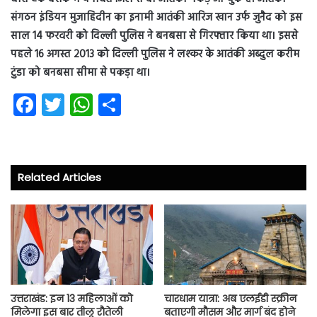
संगठन इंडियन मुजाहिदीन का इनामी आतंकी आरिज खान उर्फ जुनैद को इस
साल 14 फरवरी को दिल्ली पुलिस ने बनबसा से गिरफ्तार किया था। इससे
पहले 16 अगस्त 2013 को दिल्ली पुलिस ने लश्कर के आतंकी अब्दुल करीम
टुंडा को बनबसा सीमा से पकड़ा था।
Fa
T
W
S
ce
wi
ha
ha
b
tt
ts
re
o
er
A
Related Articles
ok
p
p
उत्तराखंड: इन 13 महिलाओं को
चारधाम यात्रा: अब एलईडी स्क्रीन
मिलेगा इस बार तीलू रौतेली
बताएगी मौसम और मार्ग बंद होने