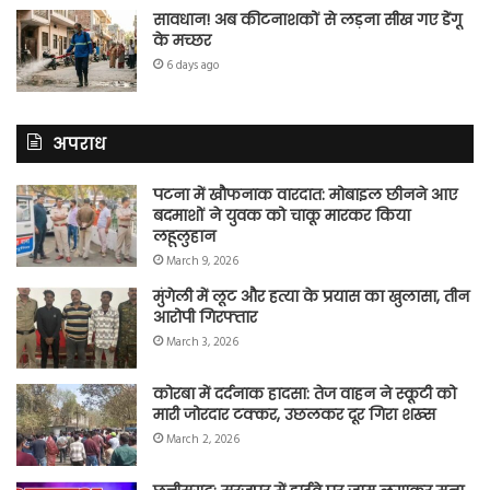
सावधान! अब कीटनाशकों से लड़ना सीख गए डेंगू
के मच्छर
6 days ago
अपराध
पटना में खौफनाक वारदात: मोबाइल छीनने आए
बदमाशों ने युवक को चाकू मारकर किया
लहूलुहान
March 9, 2026
मुंगेली में लूट और हत्या के प्रयास का खुलासा, तीन
आरोपी गिरफ्तार
March 3, 2026
कोरबा में दर्दनाक हादसा: तेज वाहन ने स्कूटी को
मारी जोरदार टक्कर, उछलकर दूर गिरा शख्स
March 2, 2026