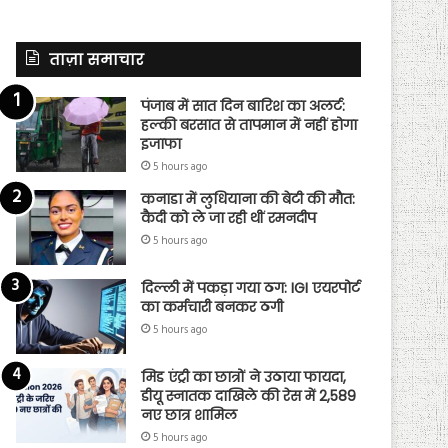
ताज़ा समाचार
पंजाब में सात दिन बारिश का अलर्ट:
हल्की बरसात से तापमान में नहीं होगा
इजाफा
5 hours ago
कनाडा में लुधियाना की बेटी की माैत:
कैदी को ले जा रही थीं रमनदीप
5 hours ago
दिल्ली में पकड़ा गया ठग: IGI एयरपोर्ट
का कर्मचारी बनकर ठगी
5 hours ago
मिड एंट्री का छात्रों ने उठाया फायदा,
डीयू स्नातक दाखिले की रेस में 2,589
नए छात्र शामिल
5 hours ago