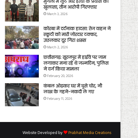
मुंगेली में लूट और हत्या के प्रयास का
खुलासा, तीन आरोपी गिरफ्तार
March 3, 2026
कोरबा में दर्दनाक हादसा: तेज वाहन ने
स्कूटी को मारी जोरदार टक्कर,
उछलकर दूर गिरा शख्स
March 2, 2026
छत्तीसगढ़: सूरजपुर में हाईवे पर जाम
लगाकर मना रहे थे जन्मदिन, पुलिस
ने दर्ज किया मामला
February 20, 2026
कंबल ओढ़कर घर में घुसे चोर, नौ
लाख के गहने-नकदी ले गए
February 11, 2026
Website Developed by
Prabhat Media Creations