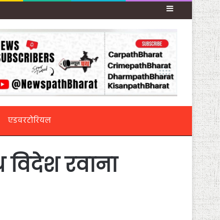
Sidebar
एडवरटोरियल
थ विदेश रवाना