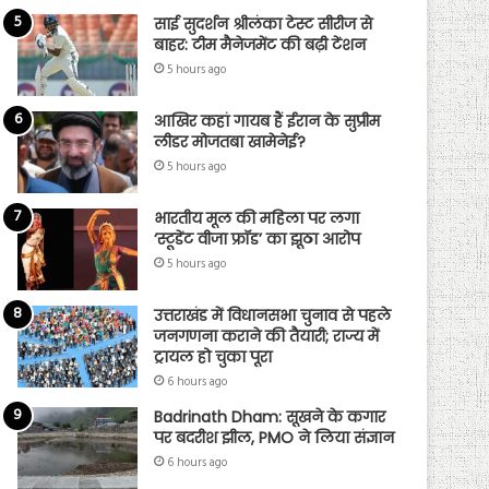
साई सुदर्शन श्रीलंका टेस्ट सीरीज से
बाहर: टीम मैनेजमेंट की बढ़ी टेंशन
5 hours ago
आखिर कहां गायब हैं ईरान के सुप्रीम
लीडर मोजतबा खामेनेई?
5 hours ago
भारतीय मूल की महिला पर लगा
‘स्टूडेंट वीजा फ्रॉड’ का झूठा आरोप
5 hours ago
उत्तराखंड में विधानसभा चुनाव से पहले
जनगणना कराने की तैयारी; राज्य में
ट्रायल हो चुका पूरा
6 hours ago
Badrinath Dham: सूखने के कगार
पर बदरीश झील, PMO ने लिया संज्ञान
6 hours ago