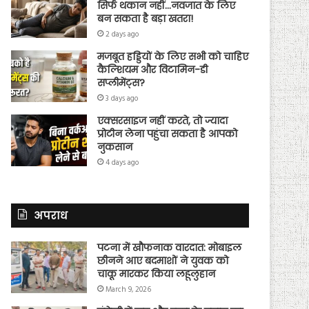
सिर्फ थकान नहीं…नवजात के लिए
बन सकता है बड़ा खतरा!
2 days ago
मजबूत हड्डियों के लिए सभी को चाहिए
कैल्शियम और विटामिन-डी
सप्लीमेंट्स?
3 days ago
एक्सरसाइज नहीं करते, तो ज्यादा
प्रोटीन लेना पहुंचा सकता है आपको
नुकसान
4 days ago
अपराध
पटना में खौफनाक वारदात: मोबाइल
छीनने आए बदमाशों ने युवक को
चाकू मारकर किया लहूलुहान
March 9, 2026