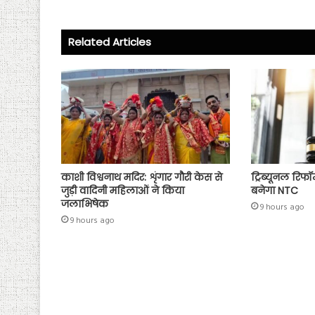
o
er
A
ok
p
Related Articles
p
काशी विश्वनाथ मदिर: शृंगार गौरी केस से
ट्रिब्यूनल रिफॉर
जुड़ी वादिनी महिलाओं ने किया
बनेगा NTC
जलाभिषेक
9 hours ago
9 hours ago