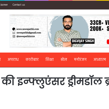
claimer
Contact us
ि
अपराध
कारोबार
शिक्षा
खेल
मनोरंजन
अध्यात्म
ा की इन्फ्लुएंसर ड्रीमडॉल