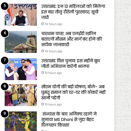
उत्तराखंड: इन 13 महिलाओं को मिलेगा
इस बार तीलू रौतेली पुरस्कार, सूची
जारी
18 hours ago
चारधाम यात्रा: अब एलईडी स्क्रीन
बताएगी मौसम और मार्ग बंद होने की
सटीक जानकारी
18 hours ago
उत्तराखंड विस चुनाव: इस महीने बूथ
जीतो अभियान करेगी भाजपा
19 hours ago
सीएम योगी की बड़ी घोषणा, बोले- अब
घुमंतू समाज को दर-दर की ठोकरें नहीं
खानी पड़ेंगी
19 hours ago
संन्यास के बाद अजिंक्‍य रहाणे ने
सुनाया MS Dhoni से जुड़ा बेहद
दिलचस्प किस्सा