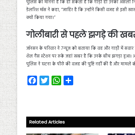
पुलिस का मानना है कि हो सकता है कि गाड़ी ही उनका असली नि
डेलरिश मॉस ने कहा, “जाहिर है कि उन्होंने किसी वजह से इसी 
क्यों किया गया।”
गोलीबारी से पहले झगड़े की खब
जॉनसन के परिवार ने 7न्यूज को बताया कि वह और गाड़ी में सवार द
शेल गैस स्टेशन पर रुके जहां खबर है कि उनके बीच झगड़ा हुआ।
पुलिस ने घटना के पीछे की वजह की पुष्टि नहीं की है और मामले 
Fa
T
W
S
ce
wi
ha
ha
b
tt
ts
re
o
er
A
ok
p
Related Articles
p