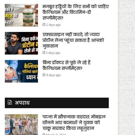
मजबूत हड्डियों के लिए सभी को चाहिए
कैल्शियम और विटामिन-डी
सप्लीमेंट्स?
2 days ago
एक्सरसाइज नहीं करते, तो ज्यादा
प्रोटीन लेना पहुंचा सकता है आपको
नुकसान
3 days ago
बिना डॉक्टर से पूछे ले रहे हैं
कैल्शियम सप्लीमेंट्स?
4 days ago
अपराध
पटना में खौफनाक वारदात: मोबाइल
छीनने आए बदमाशों ने युवक को
चाकू मारकर किया लहूलुहान