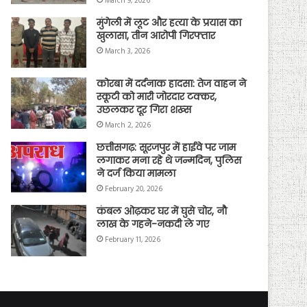
March 9, 2026
मुंगेली में लूट और हत्या के प्रयास का
खुलासा, तीन आरोपी गिरफ्तार
March 3, 2026
कोरबा में दर्दनाक हादसा: तेज वाहन ने
स्कूटी को मारी जोरदार टक्कर,
उछलकर दूर गिरा शख्स
March 2, 2026
छत्तीसगढ़: सूरजपुर में हाईवे पर जाम
लगाकर मना रहे थे जन्मदिन, पुलिस
ने दर्ज किया मामला
February 20, 2026
कंबल ओढ़कर घर में घुसे चोर, नौ
लाख के गहने-नकदी ले गए
February 11, 2026