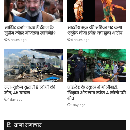
आखिर कहां गायब हैं ईरान के
भारतीय मूल की महिला पर लगा
सुप्रीम लीडर मोजतबा खामेनेई?
‘स्टूडेंट वीजा फ्रॉड’ का झूठा आरोप
5 hours ago
6 hours ago
रूस-यूक्रेन युद्ध में 8 लोगों की
थाईलैंड के स्कूल में गोलीबारी,
मौत, 45 घायल
शिक्षक और छात्र समेत 4 लोगों की
मौत
1 day ago
1 day ago
ताज़ा समाचार