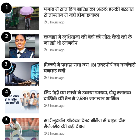
पंजाब में सात दिन बारिश का अलर्ट: हल्की बरसात
से तापमान में नहीं होगा इजाफा
5 hours ago
कनाडा में लुधियाना की बेटी की माैत: कैदी को ले
जा रही थीं रमनदीप
5 hours ago
दिल्ली में पकड़ा गया ठग: IGI एयरपोर्ट का कर्मचारी
बनकर ठगी
5 hours ago
मिड एंट्री का छात्रों ने उठाया फायदा, डीयू स्नातक
दाखिले की रेस में 2,589 नए छात्र शामिल
5 hours ago
साई सुदर्शन श्रीलंका टेस्ट सीरीज से बाहर: टीम
मैनेजमेंट की बढ़ी टेंशन
5 hours ago