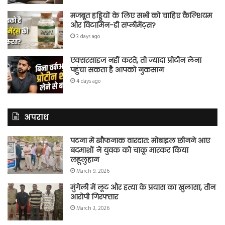
मजबूत हड्डियों के लिए सभी को चाहिए कैल्शियम
और विटामिन-डी सप्लीमेंट्स?
3 days ago
एक्सरसाइज नहीं करते, तो ज्यादा प्रोटीन लेना
पहुंचा सकता है आपको नुकसान
4 days ago
अपराध
पटना में खौफनाक वारदात: मोबाइल छीनने आए
बदमाशों ने युवक को चाकू मारकर किया
लहूलुहान
March 9, 2026
मुंगेली में लूट और हत्या के प्रयास का खुलासा, तीन
आरोपी गिरफ्तार
March 3, 2026