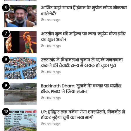
आखिर कहां गायब हैं ईरान के सुप्रीम लीडर मोजतबा
खामेनेई?
5 hours ago
भारतीय मूल की महिला पर लगा ‘स्टूडेंट वीजा फ्रॉड’
का झूठा आरोप
6 hours ago
उत्तराखंड में विधानसभा चुनाव से पहले जनगणना
कराने की तैयारी; राज्य में ट्रायल हो चुका पूरा
6 hours ago
Badrinath Dham: सूखने के कगार पर बदरीश
झील, PMO ने लिया संज्ञान
6 hours ago
UP: हरिद्वार तक बनेगा गंगा एक्सप्रेसवे, बिजनौर से
होकर जुड़ेगा यूपी का नया मार्ग
9 hours ago