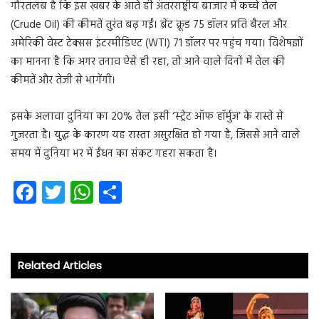
गौरतलब है कि इस खबर के आते ही अंतरराष्ट्रीय बाजार में कच्चे तेल
(Crude Oil) की कीमतें तुरंत बढ़ गईं। ब्रेंट क्रूड 75 डॉलर प्रति बैरल और
अमेरिकी वेस्ट टेक्सस इंटरमीडिएट (WTI) 71 डॉलर पर पहुंच गया। विशेषज्ञों
का मानना है कि अगर तनाव ऐसे ही रहा, तो आने वाले दिनों में तेल की
कीमतें और तेजी से भागेंगी।
इसके अलावा दुनिया का 20% तेल इसी ‘स्ट्रेट ऑफ हॉर्मुज’ के रास्ते से
गुजरता है। युद्ध के कारण यह रास्ता असुरक्षित हो गया है, जिससे आने वाले
समय में दुनिया भर में ईंधन का संकट गहरा सकता है।
Fa
T
W
S
ce
wi
ha
ha
b
tt
ts
re
o
er
A
Related Articles
ok
p
p