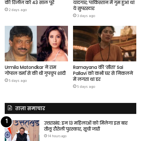
की रिलीज को 43 साल पूरे
यादगार; पाकिस्तान में गुम हुआ था
ये सुपरस्टार
2 days ago
3 days ago
Urmila Matondkar ने राम
Ramayana की ‘सीता’ Sai
गोपाल वर्मा से की थी गुपचुप शादी
Pallavi को कभी घर से निकलने
में लगता था डर
5 days ago
5 days ago
ताज़ा समाचार
उत्तराखंड: इन 13 महिलाओं को मिलेगा इस बार
तीलू रौतेली पुरस्कार, सूची जारी
14 hours ago