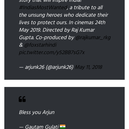
story that will inspire India!
#IndiasMostWanted
, a tribute to all
the unsung heroes who dedicate their
lives to protect ours. In cinemas 24th
May 2019. Directed by Raj Kumar
Gupta. Co-produced by
@rajkumar_rkg
&
@foxstarhindi
pic.twitter.com/y52BB7sG7x
— arjunk26 (@arjunk26)
May 11, 2018
Bless you Arjun
— Gautam Gulati