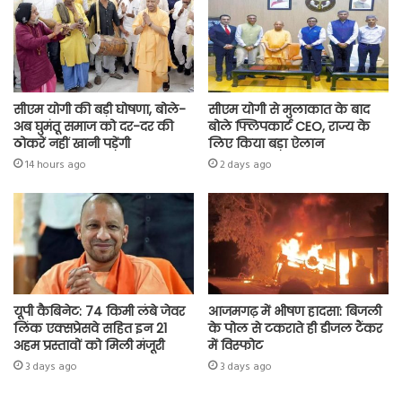
p
सीएम योगी की बड़ी घोषणा, बोले-
सीएम योगी से मुलाकात के बाद
अब घुमंतू समाज को दर-दर की
बोले फ्लिपकार्ट CEO, राज्य के
ठोकरें नहीं खानी पड़ेंगी
लिए किया बड़ा ऐलान
14 hours ago
2 days ago
यूपी कैबिनेट: 74 किमी लंबे जेवर
आजमगढ़ में भीषण हादसा: बिजली
लिंक एक्सप्रेसवे सहित इन 21
के पोल से टकराते ही डीजल टैंकर
अहम प्रस्तावों को मिली मंजूरी
में विस्फोट
3 days ago
3 days ago