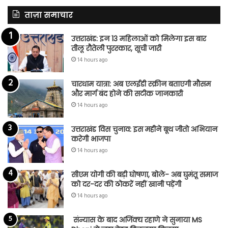
ताज़ा समाचार
उत्तराखंड: इन 13 महिलाओं को मिलेगा इस बार
तीलू रौतेली पुरस्कार, सूची जारी
14 hours ago
चारधाम यात्रा: अब एलईडी स्क्रीन बताएगी मौसम
और मार्ग बंद होने की सटीक जानकारी
14 hours ago
उत्तराखंड विस चुनाव: इस महीने बूथ जीतो अभियान
करेगी भाजपा
14 hours ago
सीएम योगी की बड़ी घोषणा, बोले- अब घुमंतू समाज
को दर-दर की ठोकरें नहीं खानी पड़ेंगी
14 hours ago
संन्यास के बाद अजिंक्‍य रहाणे ने सुनाया MS