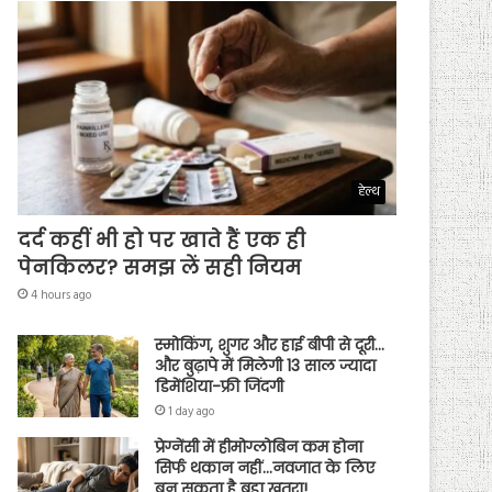
हेल्थ
दर्द कहीं भी हो पर खाते हैं एक ही
पेनकिलर? समझ लें सही नियम
4 hours ago
स्मोकिंग, शुगर और हाई बीपी से दूरी…
और बुढ़ापे में मिलेगी 13 साल ज्यादा
डिमेंशिया-फ्री जिंदगी
1 day ago
प्रेग्नेंसी में हीमोग्लोबिन कम होना
सिर्फ थकान नहीं…नवजात के लिए
बन सकता है बड़ा खतरा!