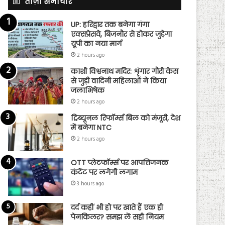
ताज़ा समाचार
UP: हरिद्वार तक बनेगा गंगा
एक्सप्रेसवे, बिजनौर से होकर जुड़ेगा
यूपी का नया मार्ग
2 hours ago
काशी विश्वनाथ मदिर: शृंगार गौरी केस
से जुड़ी वादिनी महिलाओं ने किया
जलाभिषेक
2 hours ago
ट्रिब्यूनल रिफॉर्म्स बिल को मंजूरी, देश
में बनेगा NTC
2 hours ago
OTT प्लेटफॉर्म्स पर आपत्तिजनक
कंटेंट पर लगेगी लगाम
3 hours ago
दर्द कहीं भी हो पर खाते हैं एक ही
पेनकिलर? समझ लें सही नियम