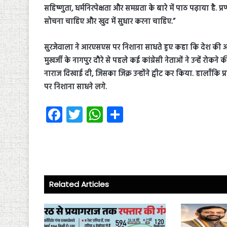
सहिष्णुता, धर्मनिरपेक्षता और समग्रता के बारे में पाठ पढ़ाया
सोचना चाहिए और खुद में सुधार करना चाहिए.”
सुरजेवाला ने आरएसएस पर निशाना साधते हुए कहा कि देश की आजा
मुखर्जी के नागपुर दौरे से पहले कई कांग्रेसी नेताओं ने उन्हें रोकने
नाराज दिखाई दी, जिसका जिक्र उन्होंने ट्वीट कर किया. हालाँकि
पर निशाना साधने लगे.
Fa
T
W
S
ce
wi
ha
ha
b
tt
ts
re
o
er
A
ok
p
Related Articles
p