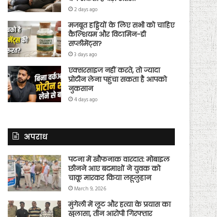
2 days ago
मजबूत हड्डियों के लिए सभी को चाहिए
कैल्शियम और विटामिन-डी
सप्लीमेंट्स?
3 days ago
एक्सरसाइज नहीं करते, तो ज्यादा
प्रोटीन लेना पहुंचा सकता है आपको
नुकसान
4 days ago
अपराध
पटना में खौफनाक वारदात: मोबाइल
छीनने आए बदमाशों ने युवक को
चाकू मारकर किया लहूलुहान
March 9, 2026
मुंगेली में लूट और हत्या के प्रयास का
खुलासा, तीन आरोपी गिरफ्तार