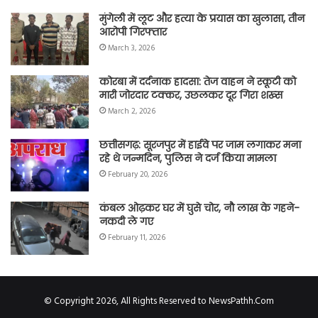
मुंगेली में लूट और हत्या के प्रयास का खुलासा, तीन
आरोपी गिरफ्तार
March 3, 2026
कोरबा में दर्दनाक हादसा: तेज वाहन ने स्कूटी को
मारी जोरदार टक्कर, उछलकर दूर गिरा शख्स
March 2, 2026
छत्तीसगढ़: सूरजपुर में हाईवे पर जाम लगाकर मना
रहे थे जन्मदिन, पुलिस ने दर्ज किया मामला
February 20, 2026
कंबल ओढ़कर घर में घुसे चोर, नौ लाख के गहने-
नकदी ले गए
February 11, 2026
© Copyright 2026, All Rights Reserved to NewsPathh.Com