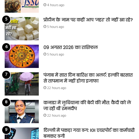
4 hours ago
प्रोटीन के नाम पर कहीं आप ‘जहर’ तो नहीं खा रहे?
5 hours ago
09 अगस्त 2026 का राशिफल
5 hours ago
पंजाब में सात दिन बारिश का अलर्ट: हल्की बरसात
से तापमान में नहीं होगा इजाफा
22 hours ago
कनाडा में लुधियाना की बेटी की माैत: कैदी को ले
जा रही थीं रमनदीप
22 hours ago
दिल्ली में पकड़ा गया ठग: IGI एयरपोर्ट का कर्मचारी
बनकर ठगी