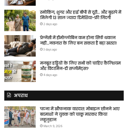
स्मोकिंग, शुगर और हाई बीपी से दूरी… और बुढ़ापे में
मिलेगी 13 साल ज्यादा डिमेंशिया-फ्री जिंदगी
2 days ago
प्रेग्नेंसी में हीमोग्लोबिन कम होना सिर्फ थकान
नहीं…नवजात के लिए बन सकता है बड़ा खतरा!
3 days ago
मजबूत हड्डियों के लिए सभी को चाहिए कैल्शियम
और विटामिन-डी सप्लीमेंट्स?
4 days ago
अपराध
पटना में खौफनाक वारदात: मोबाइल छीनने आए
बदमाशों ने युवक को चाकू मारकर किया
लहूलुहान
March 9, 2026