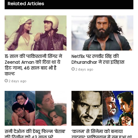
o
er
A
Related Articles
ok
p
p
15 साल की पाकिस्तानी सिंगर ने
Netflix पर रणवीर सिंह की
Zeenat Aman को दिया था ये
Dhurandhar ने रचा इतिहास
हिट गाना, 46 साल बाद भी है
2 days ago
कल्ट
2 days ago
सनी देओल की डेब्यू फिल्म ‘बेताब’
‘कलम’ से सिनेमा को बनाया
की रिलीज को 43 साल पूरे
यादगार; पाकिस्तान में गुम हुआ था