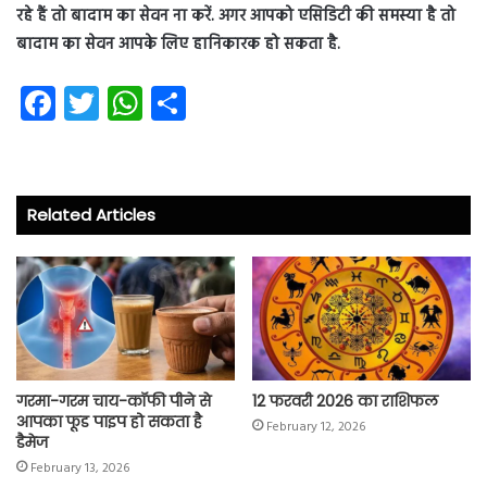
रहे हैं तो बादाम का सेवन ना करें. अगर आपको एसिडिटी की समस्या है तो
बादाम का सेवन आपके लिए हानिकारक हो सकता है.
Fa
T
W
S
ce
wi
ha
ha
b
tt
ts
re
o
er
A
Related Articles
ok
p
p
गरमा-गरम चाय-कॉफी पीने से
12 फरवरी 2026 का राशिफल
आपका फूड पाइप हो सकता है
February 12, 2026
डैमेज
February 13, 2026