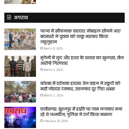
अपराध
पटना में खौफनाक वारदात: मोबाइल छीनने आए
बदमाशों ने युवक को चाकू मारकर किया
लहूलुहान
March 9, 2026
मुंगेली में लूट और हत्या के प्रयास का खुलासा, तीन
आरोपी गिरफ्तार
March 3, 2026
कोरबा में दर्दनाक हादसा: तेज वाहन ने स्कूटी को
मारी जोरदार टक्कर, उछलकर दूर गिरा शख्स
March 2, 2026
छत्तीसगढ़: सूरजपुर में हाईवे पर जाम लगाकर मना
रहे थे जन्मदिन, पुलिस ने दर्ज किया मामला
February 20, 2026