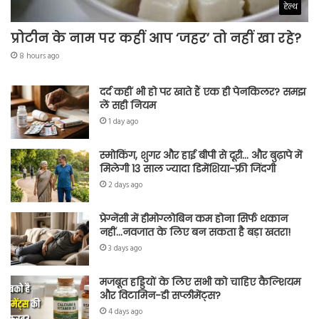
हेल्थ
प्रोटीन के नाम पर कहीं आप ‘जहर’ तो नहीं खा रहे?
8 hours ago
दर्द कहीं भी हो पर खाते हैं एक ही पेनकिलर? समझ
लें सही नियम
1 day ago
स्मोकिंग, शुगर और हाई बीपी से दूरी… और बुढ़ापे में
मिलेगी 13 साल ज्यादा डिमेंशिया-फ्री जिंदगी
2 days ago
प्रेग्नेंसी में हीमोग्लोबिन कम होना सिर्फ थकान
नहीं…नवजात के लिए बन सकता है बड़ा खतरा!
3 days ago
मजबूत हड्डियों के लिए सभी को चाहिए कैल्शियम
और विटामिन-डी सप्लीमेंट्स?
4 days ago