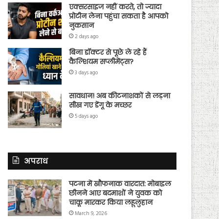
एक्सरसाइज नहीं करते, तो ज्यादा
प्रोटीन लेना पहुंचा सकता है आपको
नुकसान
2 days ago
बिना डॉक्टर से पूछे ले रहे हैं
कैल्शियम सप्लीमेंट्स?
3 days ago
सावधान! अब कीटनाशकों से लड़ना
सीख गए डेंगू के मच्छर
5 days ago
अपराध
पटना में खौफनाक वारदात: मोबाइल
छीनने आए बदमाशों ने युवक को
चाकू मारकर किया लहूलुहान
March 9, 2026