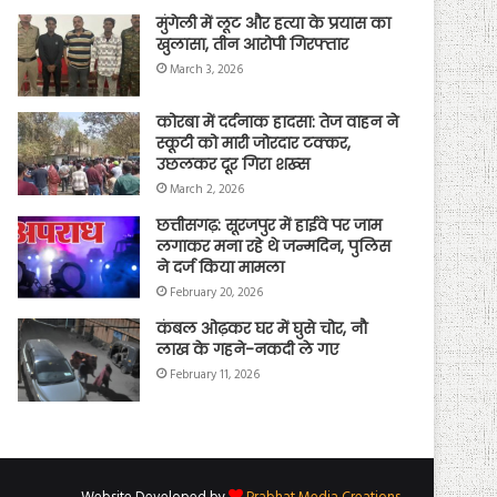
मुंगेली में लूट और हत्या के प्रयास का
खुलासा, तीन आरोपी गिरफ्तार
March 3, 2026
कोरबा में दर्दनाक हादसा: तेज वाहन ने
स्कूटी को मारी जोरदार टक्कर,
उछलकर दूर गिरा शख्स
March 2, 2026
छत्तीसगढ़: सूरजपुर में हाईवे पर जाम
लगाकर मना रहे थे जन्मदिन, पुलिस
ने दर्ज किया मामला
February 20, 2026
कंबल ओढ़कर घर में घुसे चोर, नौ
लाख के गहने-नकदी ले गए
February 11, 2026