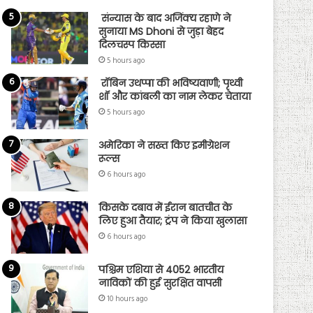
संन्यास के बाद अजिंक्‍य रहाणे ने
सुनाया MS Dhoni से जुड़ा बेहद
दिलचस्प किस्सा
5 hours ago
रॉबिन उथप्पा की भविष्यवाणी; पृथ्वी
शॉ और कांबली का नाम लेकर चेताया
5 hours ago
अमेरिका ने सख्त किए इमीग्रेशन
रूल्स
6 hours ago
किसके दबाव में ईरान बातचीत के
लिए हुआ तैयार; ट्रंप ने किया खुलासा
6 hours ago
पश्चिम एशिया से 4052 भारतीय
नाविकों की हुई सुरक्षित वापसी
10 hours ago