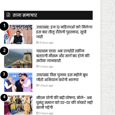
ताज़ा समाचार
उत्तराखंड: इन 13 महिलाओं को मिलेगा
इस बार तीलू रौतेली पुरस्कार, सूची
जारी
4 hours ago
चारधाम यात्रा: अब एलईडी स्क्रीन
बताएगी मौसम और मार्ग बंद होने की
सटीक जानकारी
5 hours ago
उत्तराखंड विस चुनाव: इस महीने बूथ
जीतो अभियान करेगी भाजपा
5 hours ago
सीएम योगी की बड़ी घोषणा, बोले- अब
घुमंतू समाज को दर-दर की ठोकरें नहीं
खानी पड़ेंगी
5 hours ago