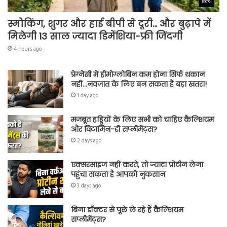
हेल्थ
स्मोकिंग, शुगर और हाई बीपी से दूरी… और बुढ़ापे में
मिलेगी 13 साल ज्यादा डिमेंशिया-फ्री जिंदगी
4 hours ago
प्रेग्नेंसी में हीमोग्लोबिन कम होना सिर्फ थकान
नहीं…नवजात के लिए बन सकता है बड़ा खतरा!
1 day ago
मजबूत हड्डियों के लिए सभी को चाहिए कैल्शियम
और विटामिन-डी सप्लीमेंट्स?
2 days ago
एक्सरसाइज नहीं करते, तो ज्यादा प्रोटीन लेना
पहुंचा सकता है आपको नुकसान
3 days ago
बिना डॉक्टर से पूछे ले रहे हैं कैल्शियम
सप्लीमेंट्स?