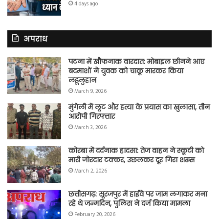
4 days ago
अपराध
पटना में खौफनाक वारदात: मोबाइल छीनने आए
बदमाशों ने युवक को चाकू मारकर किया
लहूलुहान
March 9, 2026
मुंगेली में लूट और हत्या के प्रयास का खुलासा, तीन
आरोपी गिरफ्तार
March 3, 2026
कोरबा में दर्दनाक हादसा: तेज वाहन ने स्कूटी को
मारी जोरदार टक्कर, उछलकर दूर गिरा शख्स
March 2, 2026
छत्तीसगढ़: सूरजपुर में हाईवे पर जाम लगाकर मना
रहे थे जन्मदिन, पुलिस ने दर्ज किया मामला
February 20, 2026