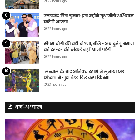
22 hours ago
उत्तराखंड विस चुनाव: इस महीने बूथ जीतो अभियान
करेगी भाजपा
22 hours ago
सीएम योगी की बड़ी घोषणा, बोले- अब घुमंतू समाज
को दर-दर की ठोकरें नहीं खानी पड़ेंगी
22 hours ago
संन्यास के बाद अजिंक्‍य रहाणे ने सुनाया MS
Dhoni से जुड़ा बेहद दिलचस्प किस्सा
23 hours ago
धर्म-अध्यात्म