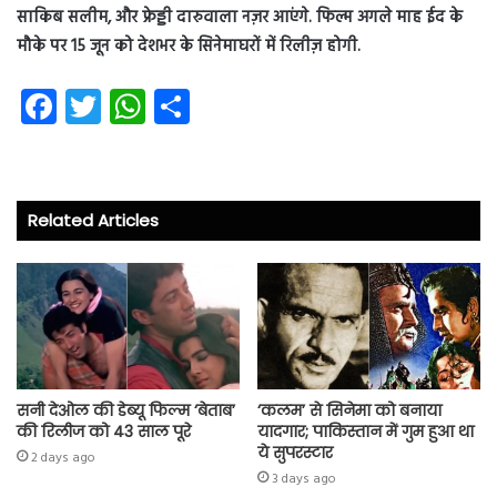
साकिब सलीम, और फ्रेड्डी दारुवाला नज़र आएंगे. फिल्म अगले माह ईद के
मौके पर 15 जून को देशभर के सिनेमाघरों में रिलीज़ होगी.
Fa
T
W
S
ce
wi
ha
ha
b
tt
ts
re
o
er
A
Related Articles
ok
p
p
सनी देओल की डेब्यू फिल्म ‘बेताब’
‘कलम’ से सिनेमा को बनाया
की रिलीज को 43 साल पूरे
यादगार; पाकिस्तान में गुम हुआ था
ये सुपरस्टार
2 days ago
3 days ago