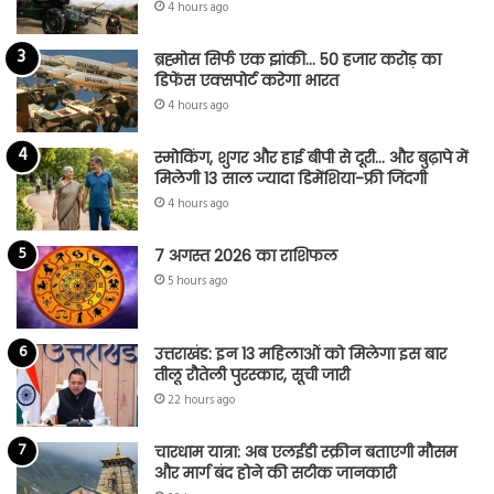
4 hours ago
ब्रह्मोस सिर्फ एक झांकी… 50 हजार करोड़ का
डिफेंस एक्सपोर्ट करेगा भारत
4 hours ago
स्मोकिंग, शुगर और हाई बीपी से दूरी… और बुढ़ापे में
मिलेगी 13 साल ज्यादा डिमेंशिया-फ्री जिंदगी
4 hours ago
7 अगस्त 2026 का राशिफल
5 hours ago
उत्तराखंड: इन 13 महिलाओं को मिलेगा इस बार
तीलू रौतेली पुरस्कार, सूची जारी
22 hours ago
चारधाम यात्रा: अब एलईडी स्क्रीन बताएगी मौसम
और मार्ग बंद होने की सटीक जानकारी