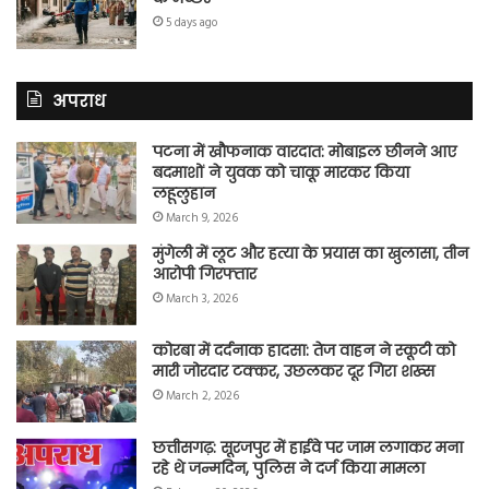
5 days ago
अपराध
पटना में खौफनाक वारदात: मोबाइल छीनने आए
बदमाशों ने युवक को चाकू मारकर किया
लहूलुहान
March 9, 2026
मुंगेली में लूट और हत्या के प्रयास का खुलासा, तीन
आरोपी गिरफ्तार
March 3, 2026
कोरबा में दर्दनाक हादसा: तेज वाहन ने स्कूटी को
मारी जोरदार टक्कर, उछलकर दूर गिरा शख्स
March 2, 2026
छत्तीसगढ़: सूरजपुर में हाईवे पर जाम लगाकर मना
रहे थे जन्मदिन, पुलिस ने दर्ज किया मामला