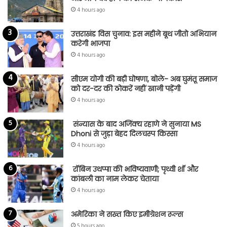
4 hours ago
उत्तराखंड विस चुनाव: इस महीने बूथ जीतो अभियान
करेगी भाजपा
4 hours ago
सीएम योगी की बड़ी घोषणा, बोले- अब घुमंतू समाज
को दर-दर की ठोकरें नहीं खानी पड़ेंगी
4 hours ago
संन्यास के बाद अजिंक्‍य रहाणे ने सुनाया MS
Dhoni से जुड़ा बेहद दिलचस्प किस्सा
4 hours ago
रॉबिन उथप्पा की भविष्यवाणी; पृथ्वी शॉ और
कांबली का नाम लेकर चेताया
4 hours ago
अमेरिका ने सख्त किए इमीग्रेशन रूल्स
5 hours ago