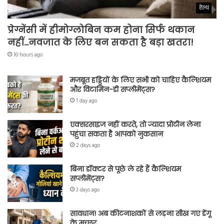
हेल्थ
प्रेग्नेंसी में हीमोग्लोबिन कम होना सिर्फ थकान
नहीं…नवजात के लिए बन सकता है बड़ा खतरा!
10 hours ago
मजबूत हड्डियों के लिए सभी को चाहिए कैल्शियम
और विटामिन-डी सप्लीमेंट्स?
1 day ago
एक्सरसाइज नहीं करते, तो ज्यादा प्रोटीन लेना
पहुंचा सकता है आपको नुकसान
2 days ago
बिना डॉक्टर से पूछे ले रहे हैं कैल्शियम
सप्लीमेंट्स?
3 days ago
सावधान! अब कीटनाशकों से लड़ना सीख गए डेंगू
के मच्छर