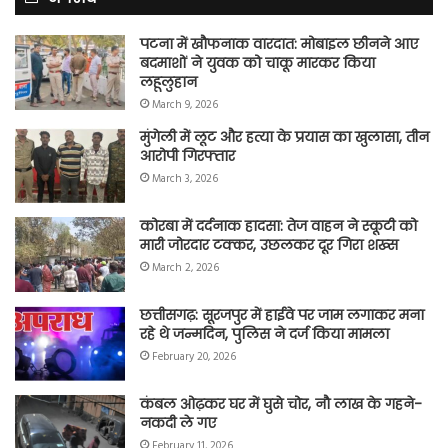
पटना में खौफनाक वारदात: मोबाइल छीनने आए
बदमाशों ने युवक को चाकू मारकर किया
लहूलुहान
March 9, 2026
मुंगेली में लूट और हत्या के प्रयास का खुलासा, तीन
आरोपी गिरफ्तार
March 3, 2026
कोरबा में दर्दनाक हादसा: तेज वाहन ने स्कूटी को
मारी जोरदार टक्कर, उछलकर दूर गिरा शख्स
March 2, 2026
छत्तीसगढ़: सूरजपुर में हाईवे पर जाम लगाकर मना
रहे थे जन्मदिन, पुलिस ने दर्ज किया मामला
February 20, 2026
कंबल ओढ़कर घर में घुसे चोर, नौ लाख के गहने-
नकदी ले गए
February 11, 2026