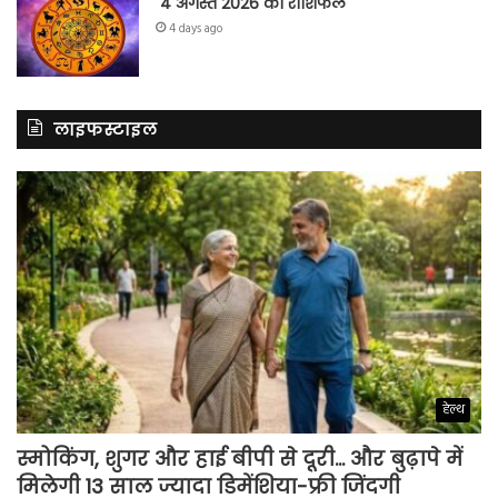
4 अगस्त 2026 का राशिफल
4 days ago
लाइफस्टाइल
हेल्थ
स्मोकिंग, शुगर और हाई बीपी से दूरी… और बुढ़ापे में
मिलेगी 13 साल ज्यादा डिमेंशिया-फ्री जिंदगी