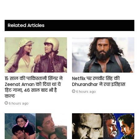
ce
wi
ha
ha
b
tt
ts
re
o
er
A
Related Articles
ok
p
p
15 साल की पाकिस्तानी सिंगर ने
Netflix पर रणवीर सिंह की
Zeenat Aman को दिया था ये
Dhurandhar ने रचा इतिहास
हिट गाना, 46 साल बाद भी है
6 hours ago
कल्ट
6 hours ago