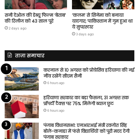
सनी देओल की डेब्यू फिल्म ‘बेताब’
‘कलम’ से सिनेमा को बनाया
की रिलीज को 43 साल पूरे
यादगार; पाकिस्तान में गुम हुआ था
ये सुपरस्टार
2 days ago
3 days ago
ताज़ा समाचार
करनाल से 10 अगस्त को प्रोग्रेसिव हरियाणा की नई
नींव रखेंगे सीएम सैनी
6 hours ago
हरियाणा सरकार का बड़ा फैसला, 31 अगस्त तक
प्रॉपर्टी टैक्स पर 75% मिलेगी ब्याज छूट
6 hours ago
पंजाब विधानसभा: एनआरआई मंत्री रवजोत सिंह
बोले-कनाडा में फंसे विद्यार्थियों को पूरी मदद देगी
पंजाब सरकार