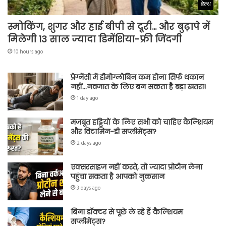
हेल्थ
स्मोकिंग, शुगर और हाई बीपी से दूरी… और बुढ़ापे में
मिलेगी 13 साल ज्यादा डिमेंशिया-फ्री जिंदगी
10 hours ago
प्रेग्नेंसी में हीमोग्लोबिन कम होना सिर्फ थकान
नहीं…नवजात के लिए बन सकता है बड़ा खतरा!
1 day ago
मजबूत हड्डियों के लिए सभी को चाहिए कैल्शियम
और विटामिन-डी सप्लीमेंट्स?
2 days ago
एक्सरसाइज नहीं करते, तो ज्यादा प्रोटीन लेना
पहुंचा सकता है आपको नुकसान
3 days ago
बिना डॉक्टर से पूछे ले रहे हैं कैल्शियम
सप्लीमेंट्स?