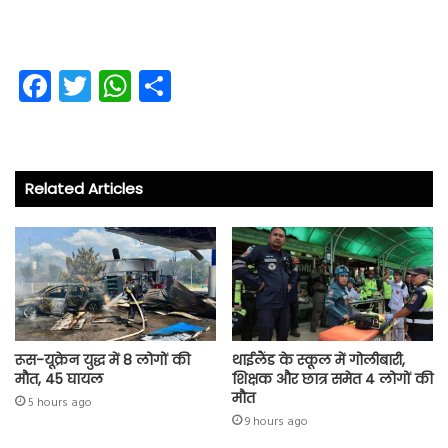
Fa
T
W
S
ce
wi
ha
ha
b
tt
ts
re
o
er
A
Related Articles
ok
p
p
रूस-यूक्रेन युद्ध में 8 लोगों की
थाईलैंड के स्कूल में गोलीबारी,
मौत, 45 घायल
शिक्षक और छात्र समेत 4 लोगों की
मौत
5 hours ago
9 hours ago