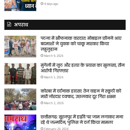
4 days ago
अपराध
पटना में खौफनाक वारदात: मोबाइल छीनने आए
बदमाशों ने युवक को चाकू मारकर किया
लहूलुहान
March 9, 2026
मुंगेली में लूट और हत्या के प्रयास का खुलासा, तीन
आरोपी गिरफ्तार
March 3, 2026
कोरबा में दर्दनाक हादसा: तेज वाहन ने स्कूटी को
मारी जोरदार टक्कर, उछलकर दूर गिरा शख्स
March 2, 2026
छत्तीसगढ़: सूरजपुर में हाईवे पर जाम लगाकर मना
रहे थे जन्मदिन, पुलिस ने दर्ज किया मामला
February 20, 2026