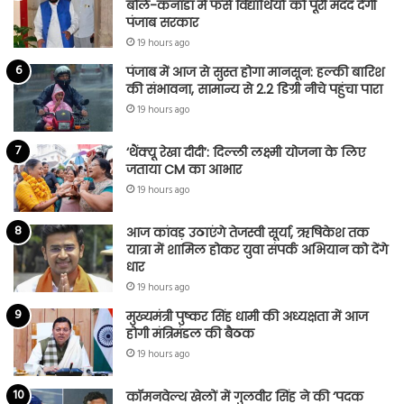
बोले-कनाडा में फंसे विद्यार्थियों को पूरी मदद देगी
पंजाब सरकार
19 hours ago
पंजाब में आज से सुस्त होगा मानसून: हल्की बारिश
की संभावना, सामान्य से 2.2 डिग्री नीचे पहुंचा पारा
19 hours ago
‘थैंक्यू रेखा दीदी’: दिल्ली लक्ष्मी योजना के लिए
जताया CM का आभार
19 hours ago
आज कांवड़ उठाएंगे तेजस्वी सूर्या, ऋषिकेश तक
यात्रा में शामिल होकर युवा संपर्क अभियान को देंगे
धार
19 hours ago
मुख्यमंत्री पुष्कर सिंह धामी की अध्यक्षता में आज
होगी मंत्रिमंडल की बैठक
19 hours ago
कॉमनवेल्थ खेलों में गुलवीर सिंह ने की ‘पदक