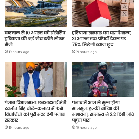
करनाल से 10 अगस्त को प्रोग्रेसिव
हरियाणा सरकार का बड़ा फैसला,
हरियाणा की नई नींव रखेंगे सीएम
31 अगस्त तक प्रॉपर्टी टैक्स पर
सैनी
75% मिलेगी ब्याज छूट
19 hours ago
19 hours ago
पंजाब विधानसभा: एनआरआई मंत्री
पंजाब में आज से सुस्त होगा
रवजोत सिंह बोले-कनाडा में फंसे
मानसून: हल्की बारिश की
विद्यार्थियों को पूरी मदद देगी पंजाब
संभावना, सामान्य से 2.2 डिग्री नीचे
सरकार
पहुंचा पारा
19 hours ago
19 hours ago