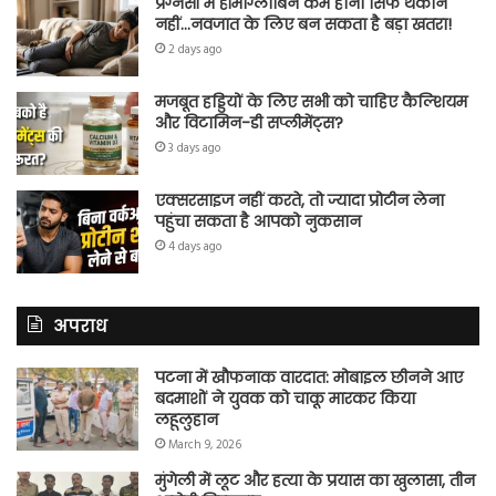
प्रेग्नेंसी में हीमोग्लोबिन कम होना सिर्फ थकान
नहीं…नवजात के लिए बन सकता है बड़ा खतरा!
2 days ago
मजबूत हड्डियों के लिए सभी को चाहिए कैल्शियम
और विटामिन-डी सप्लीमेंट्स?
3 days ago
एक्सरसाइज नहीं करते, तो ज्यादा प्रोटीन लेना
पहुंचा सकता है आपको नुकसान
4 days ago
अपराध
पटना में खौफनाक वारदात: मोबाइल छीनने आए
बदमाशों ने युवक को चाकू मारकर किया
लहूलुहान
March 9, 2026
मुंगेली में लूट और हत्या के प्रयास का खुलासा, तीन