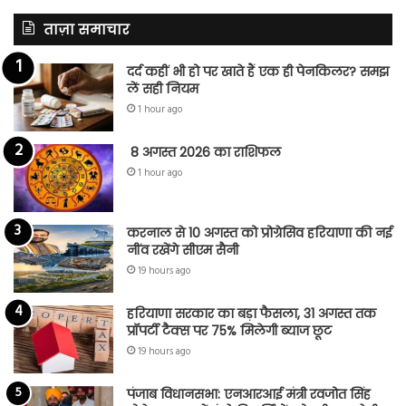
ताज़ा समाचार
दर्द कहीं भी हो पर खाते हैं एक ही पेनकिलर? समझ
लें सही नियम
1 hour ago
8 अगस्त 2026 का राशिफल
1 hour ago
करनाल से 10 अगस्त को प्रोग्रेसिव हरियाणा की नई
नींव रखेंगे सीएम सैनी
19 hours ago
हरियाणा सरकार का बड़ा फैसला, 31 अगस्त तक
प्रॉपर्टी टैक्स पर 75% मिलेगी ब्याज छूट
19 hours ago
पंजाब विधानसभा: एनआरआई मंत्री रवजोत सिंह