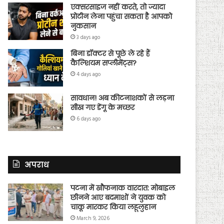
एक्सरसाइज नहीं करते, तो ज्यादा
प्रोटीन लेना पहुंचा सकता है आपको
नुकसान
3 days ago
बिना डॉक्टर से पूछे ले रहे हैं
कैल्शियम सप्लीमेंट्स?
4 days ago
सावधान! अब कीटनाशकों से लड़ना
सीख गए डेंगू के मच्छर
6 days ago
अपराध
पटना में खौफनाक वारदात: मोबाइल
छीनने आए बदमाशों ने युवक को
चाकू मारकर किया लहूलुहान
March 9, 2026