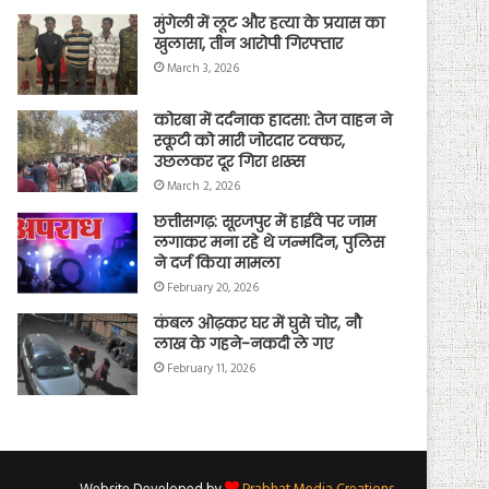
मुंगेली में लूट और हत्या के प्रयास का
खुलासा, तीन आरोपी गिरफ्तार
March 3, 2026
कोरबा में दर्दनाक हादसा: तेज वाहन ने
स्कूटी को मारी जोरदार टक्कर,
उछलकर दूर गिरा शख्स
March 2, 2026
छत्तीसगढ़: सूरजपुर में हाईवे पर जाम
लगाकर मना रहे थे जन्मदिन, पुलिस
ने दर्ज किया मामला
February 20, 2026
कंबल ओढ़कर घर में घुसे चोर, नौ
लाख के गहने-नकदी ले गए
February 11, 2026