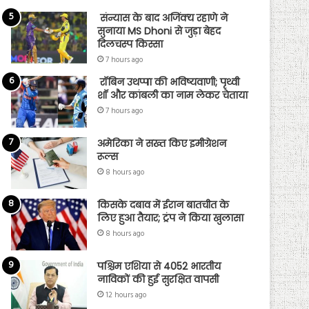
संन्यास के बाद अजिंक्‍य रहाणे ने
सुनाया MS Dhoni से जुड़ा बेहद
दिलचस्प किस्सा
7 hours ago
रॉबिन उथप्पा की भविष्यवाणी; पृथ्वी
शॉ और कांबली का नाम लेकर चेताया
7 hours ago
अमेरिका ने सख्त किए इमीग्रेशन
रूल्स
8 hours ago
किसके दबाव में ईरान बातचीत के
लिए हुआ तैयार; ट्रंप ने किया खुलासा
8 hours ago
पश्चिम एशिया से 4052 भारतीय
नाविकों की हुई सुरक्षित वापसी
12 hours ago