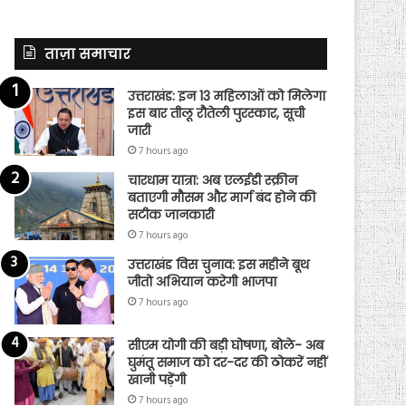
ताज़ा समाचार
उत्तराखंड: इन 13 महिलाओं को मिलेगा
इस बार तीलू रौतेली पुरस्कार, सूची
जारी
7 hours ago
चारधाम यात्रा: अब एलईडी स्क्रीन
बताएगी मौसम और मार्ग बंद होने की
सटीक जानकारी
7 hours ago
उत्तराखंड विस चुनाव: इस महीने बूथ
जीतो अभियान करेगी भाजपा
7 hours ago
सीएम योगी की बड़ी घोषणा, बोले- अब
घुमंतू समाज को दर-दर की ठोकरें नहीं
खानी पड़ेंगी
7 hours ago