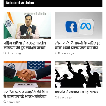
o
er
A
Related Articles
ok
p
p
पश्चिम एशिया से 4052 भारतीय
स्कैम वाले विज्ञापनों के जरिए हर
नाविकों की हुई सुरक्षित वापसी
साल अरबों डॉलर कमा रहा मेटा
19 hours ago
19 hours ago
अंतरिम व्यापार समझौते की दिशा
कश्मीर में लश्कर रच रहा षड्यंत्र
में काम कर रहे भारत-अमेरिका
3 days ago
2 days ago