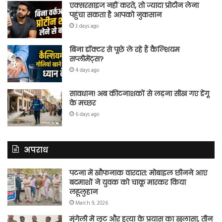
एक्सरसाइज नहीं करते, तो ज्यादा प्रोटीन लेना
पहुंचा सकता है आपको नुकसान
3 days ago
बिना डॉक्टर से पूछे ले रहे हैं कैल्शियम
सप्लीमेंट्स?
4 days ago
सावधान! अब कीटनाशकों से लड़ना सीख गए डेंगू
के मच्छर
6 days ago
अपराध
पटना में खौफनाक वारदात: मोबाइल छीनने आए
बदमाशों ने युवक को चाकू मारकर किया
लहूलुहान
March 9, 2026
मुंगेली में लूट और हत्या के प्रयास का खुलासा, तीन