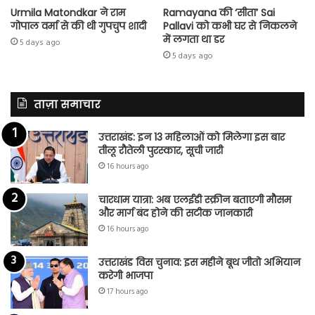
Urmila Matondkar ने राम
Ramayana की ‘सीता’ Sai
गोपाल वर्मा से की थी गुपचुप शादी
Pallavi को कभी घर से निकलने
में लगता था डर
5 days ago
5 days ago
ताज़ा समाचार
उत्तराखंड: इन 13 महिलाओं को मिलेगा इस बार
तीलू रौतेली पुरस्कार, सूची जारी
16 hours ago
चारधाम यात्रा: अब एलईडी स्क्रीन बताएगी मौसम
और मार्ग बंद होने की सटीक जानकारी
16 hours ago
उत्तराखंड विस चुनाव: इस महीने बूथ जीतो अभियान
करेगी भाजपा
17 hours ago