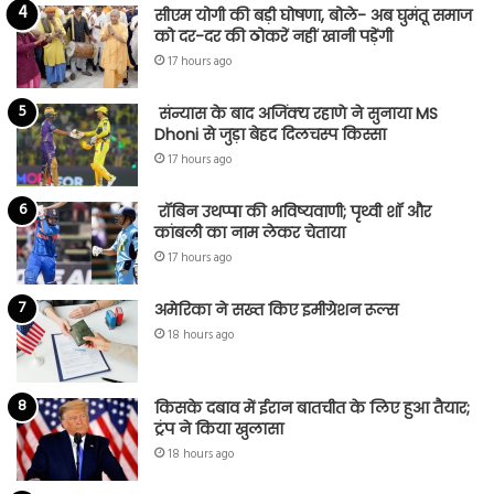
सीएम योगी की बड़ी घोषणा, बोले- अब घुमंतू समाज
को दर-दर की ठोकरें नहीं खानी पड़ेंगी
17 hours ago
संन्यास के बाद अजिंक्‍य रहाणे ने सुनाया MS
Dhoni से जुड़ा बेहद दिलचस्प किस्सा
17 hours ago
रॉबिन उथप्पा की भविष्यवाणी; पृथ्वी शॉ और
कांबली का नाम लेकर चेताया
17 hours ago
अमेरिका ने सख्त किए इमीग्रेशन रूल्स
18 hours ago
किसके दबाव में ईरान बातचीत के लिए हुआ तैयार;
ट्रंप ने किया खुलासा
18 hours ago