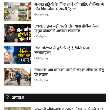
मजबूत हड्डियों के लिए सभी को चाहिए कैल्शियम
और विटामिन-डी सप्लीमेंट्स?
2 days ago
एक्सरसाइज नहीं करते, तो ज्यादा प्रोटीन लेना
पहुंचा सकता है आपको नुकसान
3 days ago
बिना डॉक्टर से पूछे ले रहे हैं कैल्शियम
सप्लीमेंट्स?
4 days ago
सावधान! अब कीटनाशकों से लड़ना सीख गए डेंगू
के मच्छर
6 days ago
अपराध
पटना में खौफनाक वारदात: मोबाइल छीनने आए