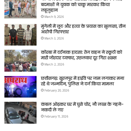
बदमाशों ने युवक को चाकू मारकर किया
लहूलुहान
March 9, 2026
मुंगेली में लूट और हत्या के प्रयास का खुलासा, तीन
आरोपी गिरफ्तार
March 3, 2026
कोरबा में दर्दनाक हादसा: तेज वाहन ने स्कूटी को
मारी जोरदार टक्कर, उछलकर दूर गिरा शख्स
March 2, 2026
छत्तीसगढ़: सूरजपुर में हाईवे पर जाम लगाकर मना
रहे थे जन्मदिन, पुलिस ने दर्ज किया मामला
February 20, 2026
कंबल ओढ़कर घर में घुसे चोर, नौ लाख के गहने-
नकदी ले गए
February 11, 2026