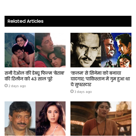
b
tt
ts
re
o
er
A
Related Articles
ok
p
p
सनी देओल की डेब्यू फिल्म ‘बेताब’
‘कलम’ से सिनेमा को बनाया
की रिलीज को 43 साल पूरे
यादगार; पाकिस्तान में गुम हुआ था
ये सुपरस्टार
2 days ago
3 days ago