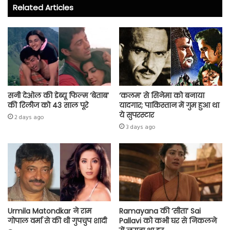
o
er
A
Related Articles
ok
p
p
सनी देओल की डेब्यू फिल्म ‘बेताब’
‘कलम’ से सिनेमा को बनाया
की रिलीज को 43 साल पूरे
यादगार; पाकिस्तान में गुम हुआ था
ये सुपरस्टार
2 days ago
3 days ago
Urmila Matondkar ने राम
Ramayana की ‘सीता’ Sai
गोपाल वर्मा से की थी गुपचुप शादी
Pallavi को कभी घर से निकलने