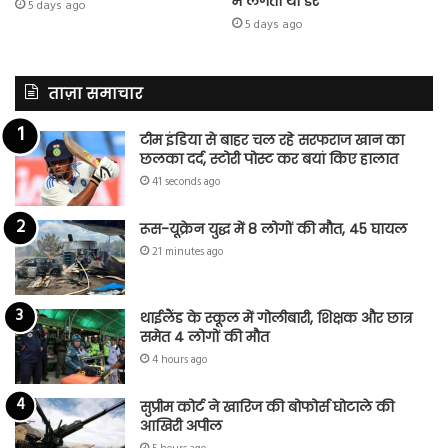
में लगता था डर
5 days ago
5 days ago
ताज़ा समाचार
टीम इंडिया से बाहर चल रहे सरफराज खान का
छलका दर्द, स्टोरी पोस्ट कर बयां किए हालात
41 seconds ago
रूस-यूक्रेन युद्ध में 8 लोगों की मौत, 45 घायल
21 minutes ago
थाईलैंड के स्कूल में गोलीबारी, शिक्षक और छात्र
समेत 4 लोगों की मौत
4 hours ago
सुप्रीम कोर्ट ने खारिज की बोफोर्स घोटाले की
आखिरी अपील