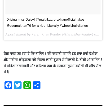
Driving miss Daisy! @malaikaarorakhanofficial takes
@seemakhan76 for a ride! Literally #wheelchairdiaries
A post shared by
Farah Khan Kunder
(@farahkhankunder) on
May 
ऐसा कहा जा रहा है कि नागिन 3 की कहानी काफी हद तक सनी देओल
और मनीषा कोइराला की फिल्म जानी दुश्मन से मिलती है. टीवी शो नागिन 3
में अनिता हसनंदानी और करिश्मा तन्ना के अलावा सुरभी ज्योती भी लीड रोल
में हैं.
Fa
T
W
S
ce
wi
ha
ha
b
tt
ts
re