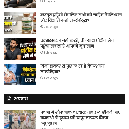
1 day ago
मजबूत हड्डियों के लिए सभी को चाहिए कैल्शियम
और विटामिन-डी सप्लीमेंट्स?
2 days ago
एक्सरसाइज नहीं करते, तो ज्यादा प्रोटीन लेना
पहुंचा सकता है आपको नुकसान
3 days ago
बिना डॉक्टर से पूछे ले रहे हैं कैल्शियम
सप्लीमेंट्स?
4 days ago
अपराध
पटना में खौफनाक वारदात: मोबाइल छीनने आए
बदमाशों ने युवक को चाकू मारकर किया
लहूलुहान