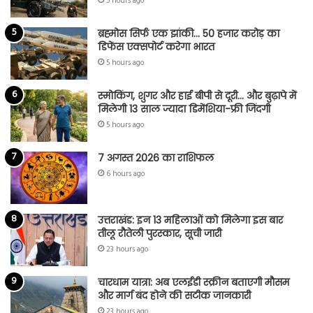
5 hours ago
ब्रह्मोस सिर्फ एक झांकी… 50 हजार करोड़ का
डिफेंस एक्सपोर्ट करेगा भारत
5 hours ago
स्मोकिंग, शुगर और हाई बीपी से दूरी… और बुढ़ापे में
मिलेगी 13 साल ज्यादा डिमेंशिया-फ्री जिंदगी
5 hours ago
7 अगस्त 2026 का राशिफल
6 hours ago
उत्तराखंड: इन 13 महिलाओं को मिलेगा इस बार
तीलू रौतेली पुरस्कार, सूची जारी
23 hours ago
चारधाम यात्रा: अब एलईडी स्क्रीन बताएगी मौसम
और मार्ग बंद होने की सटीक जानकारी
23 hours ago