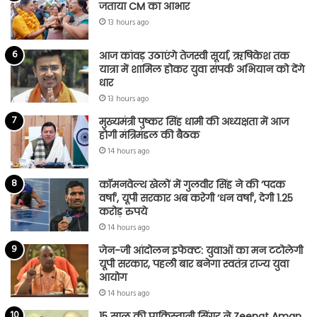
जताया CM का आभार
13 hours ago
आज कांवड़ उठाएंगे तेजस्वी सूर्या, ऋषिकेश तक
यात्रा में शामिल होकर युवा संपर्क अभियान को देंगे
धार
13 hours ago
मुख्यमंत्री पुष्कर सिंह धामी की अध्यक्षता में आज
होगी मंत्रिमंडल की बैठक
14 hours ago
कॉमनवेल्थ खेलों में गुलवीर सिंह ने की ‘पदक
वर्षा’, यूपी सरकार अब करेगी ‘धन वर्षा’, देगी 1.25
करोड़ रुपये
14 hours ago
जेन-जी आंदोलन इफेक्ट: युवाओं का मन टटोलेगी
यूपी सरकार, पहली बार बनेगा स्वतंत्र राज्य युवा
आयोग
14 hours ago
15 साल की पाकिस्तानी सिंगर ने Zeenat Aman