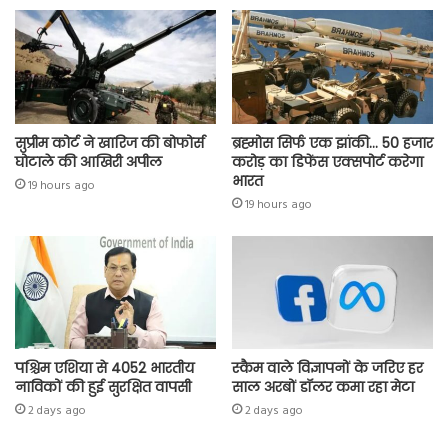
p
सुप्रीम कोर्ट ने खारिज की बोफोर्स
ब्रह्मोस सिर्फ एक झांकी… 50 हजार
घोटाले की आखिरी अपील
करोड़ का डिफेंस एक्सपोर्ट करेगा
भारत
19 hours ago
19 hours ago
पश्चिम एशिया से 4052 भारतीय
स्कैम वाले विज्ञापनों के जरिए हर
नाविकों की हुई सुरक्षित वापसी
साल अरबों डॉलर कमा रहा मेटा
2 days ago
2 days ago