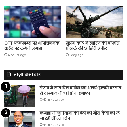
OTT प्लेटफॉर्म्स पर आपत्तिजनक
सुप्रीम कोर्ट ने खारिज की बोफोर्स
कंटेंट पर लगेगी लगाम
घोटाले की आखिरी अपील
6 hours ago
1 day ago
ताज़ा समाचार
पंजाब में सात दिन बारिश का अलर्ट: हल्की बरसात
से तापमान में नहीं होगा इजाफा
42 minutes ago
कनाडा में लुधियाना की बेटी की माैत: कैदी को ले
जा रही थीं रमनदीप
44 minutes ago