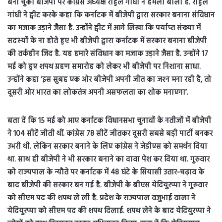
बना चुकी बीजेपी पर कांग्रेस अध्‍यक्ष राहुल गांधी ने हमला बोला है. राहुल
गांधी ने ट्वीट करके कहा कि कर्नाटक में बीजेपी द्वारा सरकार बनाना संविधान
का मजाक उड़ाने जैैैसा है. उन्‍होंने ट्वीट में आगे लिखा कि पर्याप्‍त संख्‍या में
सदस्‍यों के ना होते हुए भी बीजेपी द्वारा कर्नाटक में सरकार बनाना बीजेपी
की तर्कहीन जिद है. यह हमारे संविधान का मजाक उड़ाने जैसा है. उन्‍होंने 17
मई को हुए शपथ ग्रहण समारोह को लेकर भी बीजेपी पर निशाना साधा.
उन्‍होंने कहा ‘इस सुबह एक ओर बीजेपी अपनी जीत का जश्‍न मना रही है, तो
दूसरी ओर भारत का लोकतंत्र अपनी असफलता का शोक मनाएगा’.
बता दें कि 15 मई को आए कर्नाटक विधानसभा चुनावों के नतीजों में बीजेपी
ने 104 सीटें जीती थीं. कांग्रेस 78 सीटें जीतकर दूसरी सबसे बड़ी पार्टी बनकर
उभरी थी. लेकिन सरकार बनाने के लिए कांग्रेस ने जेडीएस को समर्थन दिया
था. साथ ही बीजेपी ने भी सरकार बनाने का दावा पेश कर दिया था. गुरुवार
को राज्‍यपाल के न्‍यौते पर कर्नाटक में 48 घंटे के सियासी उतार-चढ़ाव के
बाद बीजेपी की सरकार बन गई है. बीजेपी के बीएस येदियुरप्पा ने गुरुवार
को सीएम पद की शपथ ले ली है. प्रदेश के राज्यपाल वजुभाई वाला ने
येदियुरप्पा को सीएम पद की शपथ दिलाई. शपथ लेने के बाद येदियुरप्पा ने