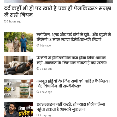
दर्द कहीं भी हो पर खाते हैं एक ही पेनकिलर? समझ
लें सही नियम
7 hours ago
स्मोकिंग, शुगर और हाई बीपी से दूरी… और बुढ़ापे में
मिलेगी 13 साल ज्यादा डिमेंशिया-फ्री जिंदगी
1 day ago
प्रेग्नेंसी में हीमोग्लोबिन कम होना सिर्फ थकान
नहीं…नवजात के लिए बन सकता है बड़ा खतरा!
2 days ago
मजबूत हड्डियों के लिए सभी को चाहिए कैल्शियम
और विटामिन-डी सप्लीमेंट्स?
3 days ago
एक्सरसाइज नहीं करते, तो ज्यादा प्रोटीन लेना
पहुंचा सकता है आपको नुकसान
4 days ago