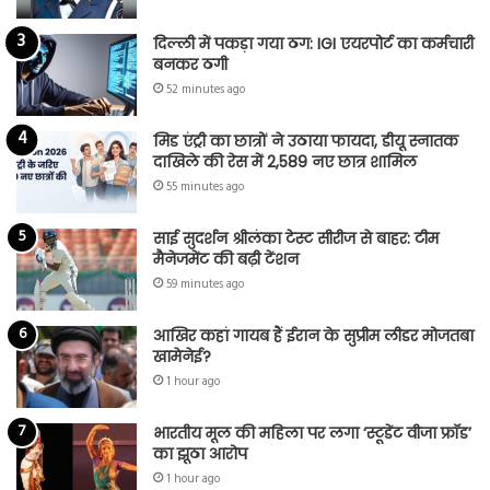
दिल्ली में पकड़ा गया ठग: IGI एयरपोर्ट का कर्मचारी
बनकर ठगी
52 minutes ago
मिड एंट्री का छात्रों ने उठाया फायदा, डीयू स्नातक
दाखिले की रेस में 2,589 नए छात्र शामिल
55 minutes ago
साई सुदर्शन श्रीलंका टेस्ट सीरीज से बाहर: टीम
मैनेजमेंट की बढ़ी टेंशन
59 minutes ago
आखिर कहां गायब हैं ईरान के सुप्रीम लीडर मोजतबा
खामेनेई?
1 hour ago
भारतीय मूल की महिला पर लगा ‘स्टूडेंट वीजा फ्रॉड’
का झूठा आरोप
1 hour ago