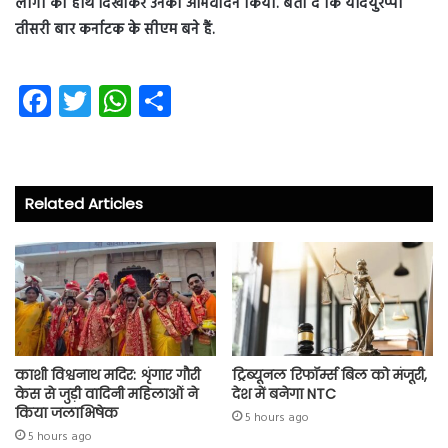
लोगों को हाथ दिखाकर उनका अभिवादन किया. बता दें कि येदियुरप्पा
तीसरी बार कर्नाटक के सीएम बने हैं.
Fa
T
W
S
ce
wi
ha
ha
b
tt
ts
re
o
er
A
Related Articles
ok
p
p
काशी विश्वनाथ मदिर: शृंगार गौरी
ट्रिब्यूनल रिफॉर्म्स बिल को मंजूरी,
केस से जुड़ी वादिनी महिलाओं ने
देश में बनेगा NTC
किया जलाभिषेक
5 hours ago
5 hours ago