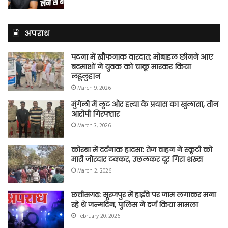
अपराध
पटना में खौफनाक वारदात: मोबाइल छीनने आए
बदमाशों ने युवक को चाकू मारकर किया
लहूलुहान
March 9, 2026
मुंगेली में लूट और हत्या के प्रयास का खुलासा, तीन
आरोपी गिरफ्तार
March 3, 2026
कोरबा में दर्दनाक हादसा: तेज वाहन ने स्कूटी को
मारी जोरदार टक्कर, उछलकर दूर गिरा शख्स
March 2, 2026
छत्तीसगढ़: सूरजपुर में हाईवे पर जाम लगाकर मना
रहे थे जन्मदिन, पुलिस ने दर्ज किया मामला
February 20, 2026