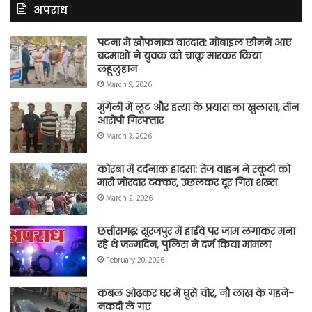
अपराध
पटना में खौफनाक वारदात: मोबाइल छीनने आए
बदमाशों ने युवक को चाकू मारकर किया
लहूलुहान
March 9, 2026
मुंगेली में लूट और हत्या के प्रयास का खुलासा, तीन
आरोपी गिरफ्तार
March 3, 2026
कोरबा में दर्दनाक हादसा: तेज वाहन ने स्कूटी को
मारी जोरदार टक्कर, उछलकर दूर गिरा शख्स
March 2, 2026
छत्तीसगढ़: सूरजपुर में हाईवे पर जाम लगाकर मना
रहे थे जन्मदिन, पुलिस ने दर्ज किया मामला
February 20, 2026
कंबल ओढ़कर घर में घुसे चोर, नौ लाख के गहने-
नकदी ले गए