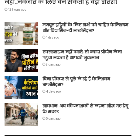
नहीं…नवजात के लिए बन सकता है बड़ा खतरा!
12 hours ago
मजबूत हड्डियों के लिए सभी को चाहिए कैल्शियम
और विटामिन-डी सप्लीमेंट्स?
1 day ago
एक्सरसाइज नहीं करते, तो ज्यादा प्रोटीन लेना
पहुंचा सकता है आपको नुकसान
3 days ago
बिना डॉक्टर से पूछे ले रहे हैं कैल्शियम
सप्लीमेंट्स?
4 days ago
सावधान! अब कीटनाशकों से लड़ना सीख गए डेंगू
के मच्छर
5 days ago