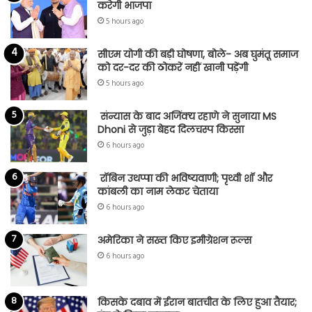
करेगी भाजपा
5 hours ago
सीएम योगी की बड़ी घोषणा, बोले- अब घुमंतू समाज
को दर-दर की ठोकरें नहीं खानी पड़ेंगी
5 hours ago
संन्यास के बाद अजिंक्‍य रहाणे ने सुनाया MS
Dhoni से जुड़ा बेहद दिलचस्प किस्सा
6 hours ago
रॉबिन उथप्पा की भविष्यवाणी; पृथ्वी शॉ और
कांबली का नाम लेकर चेताया
6 hours ago
अमेरिका ने सख्त किए इमीग्रेशन रूल्स
6 hours ago
किसके दबाव में ईरान बातचीत के लिए हुआ तैयार;