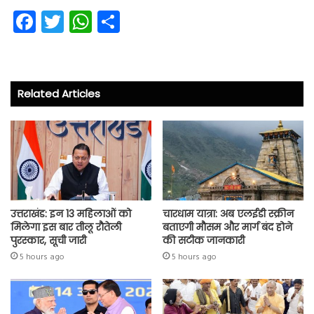
Fa
T
W
S
ce
wi
ha
ha
b
tt
ts
re
o
er
A
Related Articles
ok
p
p
उत्तराखंड: इन 13 महिलाओं को
चारधाम यात्रा: अब एलईडी स्क्रीन
मिलेगा इस बार तीलू रौतेली
बताएगी मौसम और मार्ग बंद होने
पुरस्कार, सूची जारी
की सटीक जानकारी
5 hours ago
5 hours ago