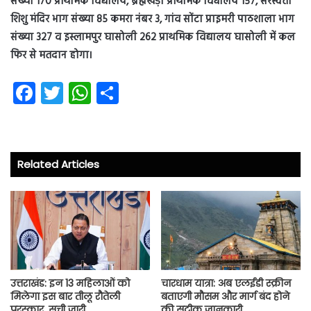
संख्या 170 प्राथमिक विद्यालय, ब्रह्मखेड़ा प्राथमिक विधालय 157, सरस्वती
शिशु मंदिर भाग संख्या 85 कमरा नंबर 3, गांव सोंटा प्राइमरी पाठशाला भाग
संख्या 327 व इस्लामपुर घासोली 262 प्राथमिक विद्यालय घासोली में कल
फिर से मतदान होगा।
Fa
T
W
S
ce
wi
ha
ha
b
tt
ts
re
o
er
A
Related Articles
ok
p
p
उत्तराखंड: इन 13 महिलाओं को
चारधाम यात्रा: अब एलईडी स्क्रीन
मिलेगा इस बार तीलू रौतेली
बताएगी मौसम और मार्ग बंद होने
पुरस्कार, सूची जारी
की सटीक जानकारी