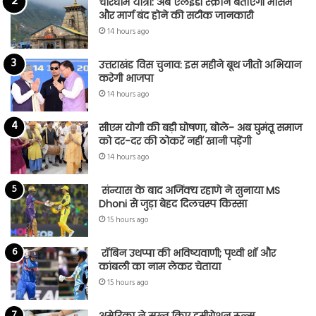
चारधाम यात्रा: अब एलईडी स्क्रीन बताएगी मौसम
और मार्ग बंद होने की सटीक जानकारी
14 hours ago
उत्तराखंड विस चुनाव: इस महीने बूथ जीतो अभियान
करेगी भाजपा
14 hours ago
सीएम योगी की बड़ी घोषणा, बोले- अब घुमंतू समाज
को दर-दर की ठोकरें नहीं खानी पड़ेंगी
14 hours ago
संन्यास के बाद अजिंक्‍य रहाणे ने सुनाया MS
Dhoni से जुड़ा बेहद दिलचस्प किस्सा
15 hours ago
रॉबिन उथप्पा की भविष्यवाणी; पृथ्वी शॉ और
कांबली का नाम लेकर चेताया
15 hours ago
अमेरिका ने सख्त किए इमीग्रेशन रूल्स