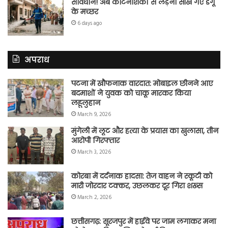
सावधान! अब कीटनाशकों से लड़ना सीख गए डेंगू
के मच्छर
6 days ago
अपराध
पटना में खौफनाक वारदात: मोबाइल छीनने आए
बदमाशों ने युवक को चाकू मारकर किया
लहूलुहान
March 9, 2026
मुंगेली में लूट और हत्या के प्रयास का खुलासा, तीन
आरोपी गिरफ्तार
March 3, 2026
कोरबा में दर्दनाक हादसा: तेज वाहन ने स्कूटी को
मारी जोरदार टक्कर, उछलकर दूर गिरा शख्स
March 2, 2026
छत्तीसगढ़: सूरजपुर में हाईवे पर जाम लगाकर मना