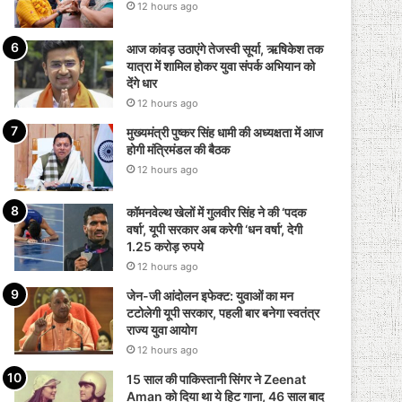
12 hours ago
आज कांवड़ उठाएंगे तेजस्वी सूर्या, ऋषिकेश तक
यात्रा में शामिल होकर युवा संपर्क अभियान को
देंगे धार
12 hours ago
मुख्यमंत्री पुष्कर सिंह धामी की अध्यक्षता में आज
होगी मंत्रिमंडल की बैठक
12 hours ago
कॉमनवेल्थ खेलों में गुलवीर सिंह ने की ‘पदक
वर्षा’, यूपी सरकार अब करेगी ‘धन वर्षा’, देगी
1.25 करोड़ रुपये
12 hours ago
जेन-जी आंदोलन इफेक्ट: युवाओं का मन
टटोलेगी यूपी सरकार, पहली बार बनेगा स्वतंत्र
राज्य युवा आयोग
12 hours ago
15 साल की पाकिस्तानी सिंगर ने Zeenat
Aman को दिया था ये हिट गाना, 46 साल बाद