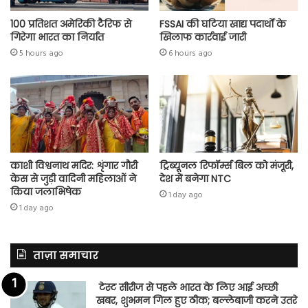
100 प्रतिशत अमेरिकी टैरिफ से
FSSAI की घटिया खाद्य पदार्थों के
गिरेगा भारत का निर्यात
खिलाफ कार्रवाई जारी
5 hours ago
6 hours ago
काशी विश्वनाथ मदिर: शृंगार गौरी
ट्रिब्यूनल रिफॉर्म्स बिल को मंजूरी,
केस से जुड़ी वादिनी महिलाओं ने
देश में बनेगा NTC
किया जलाभिषेक
1 day ago
1 day ago
ताज़ा समाचार
टेस्ट सीरीज से पहले भारत के लिए आई अच्छी
खबर, शुभमन गिल हुए ठीक; बल्लेबाजी करने उतरे