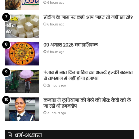
6 hours ago
प्रोटीन के नाम पर कहीं आप ‘जहर’ तो नहीं खा रहे?
6 hours ago
09 अगस्त 2026 का राशिफल
6 hours ago
पंजाब में सात दिन बारिश का अलर्ट: हल्की बरसात
से तापमान में नहीं होगा इजाफा
23 hours ago
कनाडा में लुधियाना की बेटी की माैत: कैदी को ले
जा रही थीं रमनदीप
23 hours ago
धर्म-अध्यात्म