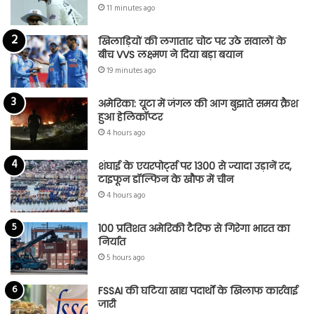
11 minutes ago
खिलाड़ियों की लगातार चोट पर उठे सवालों के
बीच VVS लक्ष्मण ने दिया बड़ा बयान
19 minutes ago
अमेरिका: यूटा में जंगल की आग बुझाते समय क्रैश
हुआ हेलिकॉप्टर
4 hours ago
शंघाई के एयरपोर्ट्स पर 1300 से ज्यादा उड़ानें रद,
टाइफून डॉल्फिन के खौफ में चीन
4 hours ago
100 प्रतिशत अमेरिकी टैरिफ से गिरेगा भारत का
निर्यात
5 hours ago
FSSAI की घटिया खाद्य पदार्थों के खिलाफ कार्रवाई
जारी