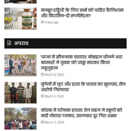
मजबूत हड्डियों के लिए सभी को चाहिए कैल्शियम
और विटामिन-डी सप्लीमेंट्स?
4 days ago
अपराध
पटना में खौफनाक वारदात: मोबाइल छीनने आए
बदमाशों ने युवक को चाकू मारकर किया
लहूलुहान
March 9, 2026
मुंगेली में लूट और हत्या के प्रयास का खुलासा, तीन
आरोपी गिरफ्तार
March 3, 2026
कोरबा में दर्दनाक हादसा: तेज वाहन ने स्कूटी को
मारी जोरदार टक्कर, उछलकर दूर गिरा शख्स
March 2, 2026