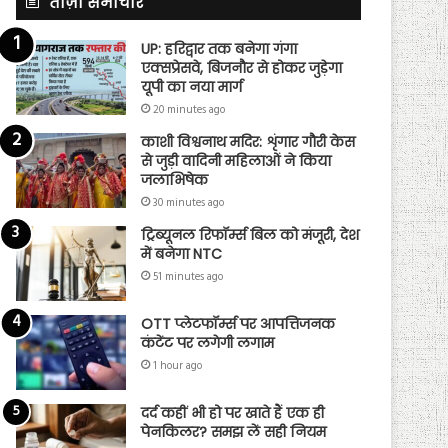
ताज़ा समाचार
UP: हरिद्वार तक बनेगा गंगा
एक्सप्रेसवे, बिजनौर से होकर जुड़ेगा
यूपी का नया मार्ग
20 minutes ago
काशी विश्वनाथ मदिर: शृंगार गौरी केस
से जुड़ी वादिनी महिलाओं ने किया
जलाभिषेक
30 minutes ago
ट्रिब्यूनल रिफॉर्म्स बिल को मंजूरी, देश
में बनेगा NTC
51 minutes ago
OTT प्लेटफॉर्म्स पर आपत्तिजनक
कंटेंट पर लगेगी लगाम
1 hour ago
दर्द कहीं भी हो पर खाते हैं एक ही
पेनकिलर? समझ लें सही नियम