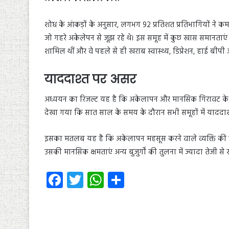
शोध के आंकड़ों के अनुसार, लगभग 92 प्रतिशत प्रतिभागियों ने क
जो गहरे अकेलेपन से जूझ रहे थे। इस समूह में कुछ खास समानताएं द
शामिल थीं और वे पहले से ही खराब स्वास्थ्य, डिप्रेशन, हाई बी
याददाश्त पर असर
अध्ययन का रिजल्ट यह है कि अकेलापन और मानसिक गिरावट के ब
देखा गया कि सात साल के समय के दौरान सभी समूहों में याददाश
इसका मतलब यह है कि अकेलापन महसूस करने वाले व्यक्ति की या
उसकी मानसिक क्षमताएं अन्य बुजुर्गों की तुलना में ज्यादा तेजी से 
Fa
T
W
S
ce
wi
ha
ha
b
tt
ts
re
o
er
A