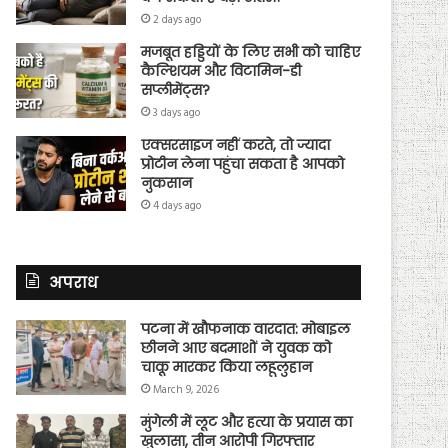
2 days ago
मजबूत हड्डियों के लिए सभी को चाहिए
कैल्शियम और विटामिन-डी
सप्लीमेंट्स?
3 days ago
एक्सरसाइज नहीं करते, तो ज्यादा
प्रोटीन लेना पहुंचा सकता है आपको
नुकसान
4 days ago
अपराध
पटना में खौफनाक वारदात: मोबाइल
छीनने आए बदमाशों ने युवक को
चाकू मारकर किया लहूलुहान
March 9, 2026
मुंगेली में लूट और हत्या के प्रयास का
खुलासा, तीन आरोपी गिरफ्तार