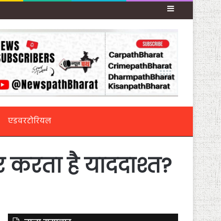
Sidebar
एडवरटोरियल
र करता है याददाश्त?