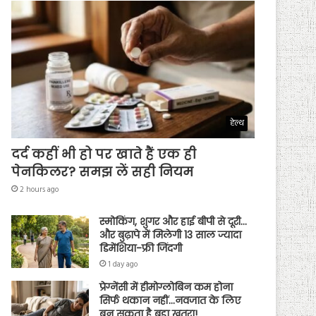
हेल्थ
दर्द कहीं भी हो पर खाते हैं एक ही
पेनकिलर? समझ लें सही नियम
2 hours ago
स्मोकिंग, शुगर और हाई बीपी से दूरी…
और बुढ़ापे में मिलेगी 13 साल ज्यादा
डिमेंशिया-फ्री जिंदगी
1 day ago
प्रेग्नेंसी में हीमोग्लोबिन कम होना
सिर्फ थकान नहीं…नवजात के लिए
बन सकता है बड़ा खतरा!