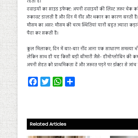
रहती है।
दवाइयों का साइड इफेक्ट: अपनी दवाइयों की लिस्ट जरूर चेक करें। 
रुकावट डालती हैं और दिन में नींद और थकान का कारण बनती हैं
मौसम का असर: मौसम की चरम स्थितियां यानी बहुत ज्यादा कड़ाके
पैदा कर सकती हैं।
कुल मिलाकर, दिन में बार-बार नींद आना एक साधारण समस्या भी
लेकिन साथ ही यह किसी बड़ी बीमारी जैसे- हीमोग्लोबिन की कम
अपनी सेहत को प्राथमिकता दें और जरूरत पड़ने पर डॉक्टर से जांच
Fa
T
W
S
ce
wi
ha
ha
b
tt
ts
re
o
er
A
ok
p
Related Articles
p