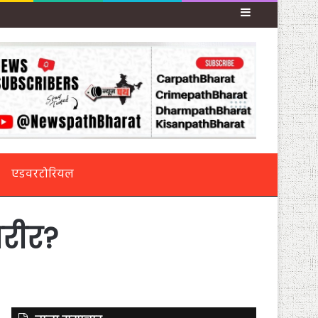
Sidebar
एडवरटोरियल
शरीर?