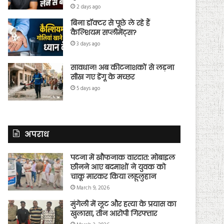
2 days ago
बिना डॉक्टर से पूछे ले रहे हैं
कैल्शियम सप्लीमेंट्स?
3 days ago
सावधान! अब कीटनाशकों से लड़ना
सीख गए डेंगू के मच्छर
5 days ago
अपराध
पटना में खौफनाक वारदात: मोबाइल
छीनने आए बदमाशों ने युवक को
चाकू मारकर किया लहूलुहान
March 9, 2026
मुंगेली में लूट और हत्या के प्रयास का
खुलासा, तीन आरोपी गिरफ्तार