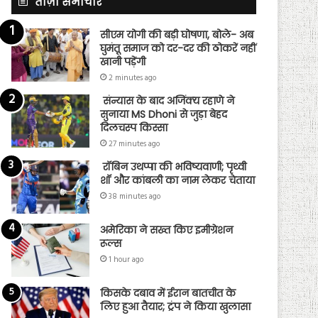
ताज़ा समाचार
सीएम योगी की बड़ी घोषणा, बोले- अब
घुमंतू समाज को दर-दर की ठोकरें नहीं
खानी पड़ेंगी
2 minutes ago
संन्यास के बाद अजिंक्‍य रहाणे ने
सुनाया MS Dhoni से जुड़ा बेहद
दिलचस्प किस्सा
27 minutes ago
रॉबिन उथप्पा की भविष्यवाणी; पृथ्वी
शॉ और कांबली का नाम लेकर चेताया
38 minutes ago
अमेरिका ने सख्त किए इमीग्रेशन
रूल्स
1 hour ago
किसके दबाव में ईरान बातचीत के
लिए हुआ तैयार; ट्रंप ने किया खुलासा