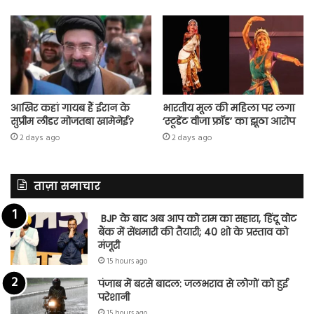
आखिर कहां गायब हैं ईरान के
भारतीय मूल की महिला पर लगा
सुप्रीम लीडर मोजतबा खामेनेई?
‘स्टूडेंट वीजा फ्रॉड’ का झूठा आरोप
2 days ago
2 days ago
ताज़ा समाचार
BJP के बाद अब आप को राम का सहारा, हिंदू वोट
बैंक में सेंधमारी की तैयारी; 40 शो के प्रस्ताव को
मंजूरी
15 hours ago
पंजाब में बरसे बादल: जलभराव से लोगों को हुई
परेशानी
15 hours ago