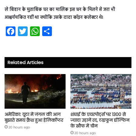
ले बिहान के मुताबिक घर का मालिक इस धन के मिलने से जरा भी
आश्चर्यचकित नहीं था क्योंकि उसके दादा कॉइन कलेक्टर थे।
Fa
T
W
S
ce
wi
ha
ha
b
tt
ts
re
o
er
A
Related Articles
ok
p
p
अमेरिका: यूटा में जंगल की आग
शंघाई के एयरपोर्ट्स पर 1300 से
बुझाते समय क्रैश हुआ हेलिकॉप्टर
ज्यादा उड़ानें रद, टाइफून डॉल्फिन
के खौफ में चीन
20 hours ago
20 hours ago