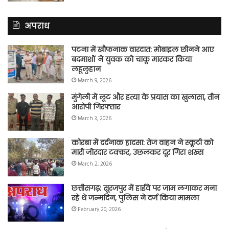
अपराध
पटना में खौफनाक वारदात: मोबाइल छीनने आए
बदमाशों ने युवक को चाकू मारकर किया
लहूलुहान
March 9, 2026
मुंगेली में लूट और हत्या के प्रयास का खुलासा, तीन
आरोपी गिरफ्तार
March 3, 2026
कोरबा में दर्दनाक हादसा: तेज वाहन ने स्कूटी को
मारी जोरदार टक्कर, उछलकर दूर गिरा शख्स
March 2, 2026
छत्तीसगढ़: सूरजपुर में हाईवे पर जाम लगाकर मना
रहे थे जन्मदिन, पुलिस ने दर्ज किया मामला
February 20, 2026