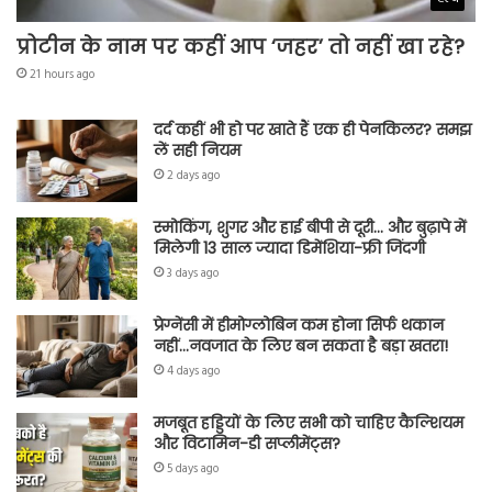
प्रोटीन के नाम पर कहीं आप ‘जहर’ तो नहीं खा रहे?
21 hours ago
दर्द कहीं भी हो पर खाते हैं एक ही पेनकिलर? समझ
लें सही नियम
2 days ago
स्मोकिंग, शुगर और हाई बीपी से दूरी… और बुढ़ापे में
मिलेगी 13 साल ज्यादा डिमेंशिया-फ्री जिंदगी
3 days ago
प्रेग्नेंसी में हीमोग्लोबिन कम होना सिर्फ थकान
नहीं…नवजात के लिए बन सकता है बड़ा खतरा!
4 days ago
मजबूत हड्डियों के लिए सभी को चाहिए कैल्शियम
और विटामिन-डी सप्लीमेंट्स?
5 days ago