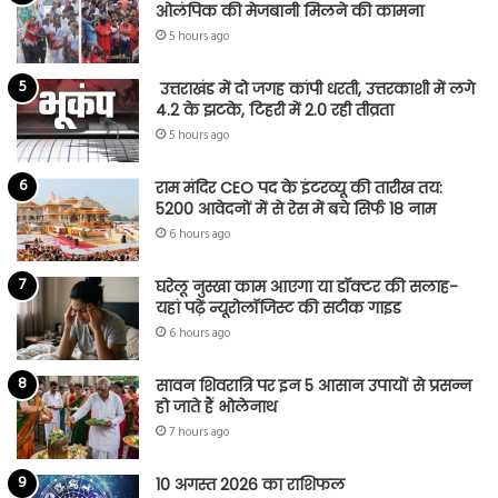
ओलंपिक की मेजबानी मिलने की कामना
5 hours ago
उत्तराखंड में दो जगह कांपी धरती, उत्तरकाशी में लगे
4.2 के झटके, टिहरी में 2.0 रही तीव्रता
5 hours ago
राम मंदिर CEO पद के इंटरव्यू की तारीख तय:
5200 आवेदनों में से रेस में बचे सिर्फ 18 नाम
6 hours ago
घरेलू नुस्खा काम आएगा या डॉक्टर की सलाह-
यहां पढ़ें न्यूरोलॉजिस्ट की सटीक गाइड
6 hours ago
सावन शिवरात्रि पर इन 5 आसान उपायों से प्रसन्न
हो जाते हैं भोलेनाथ
7 hours ago
10 अगस्त 2026 का राशिफल