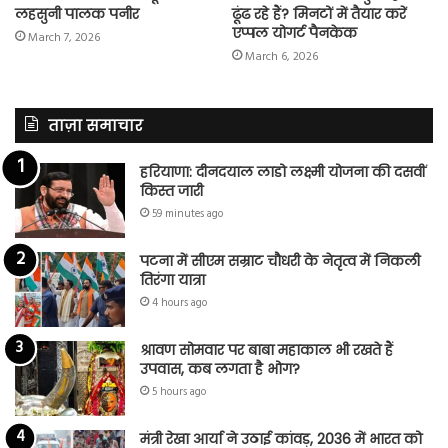
लहसुनी पालक पनीर
ढूंढ रहे हैं? मिनटों में तैयार करें
एप्पल योगर्ट पैनकेक
March 7, 2026
March 6, 2026
ताज़ा समाचार
हरियाणा: दीनदयाल लाडो लक्ष्मी योजना की दसवीं
किस्त जारी
59 minutes ago
पटना में सीएम सम्राट चौधरी के नेतृत्व में निकली
तिरंगा यात्रा
4 hours ago
श्रावण सोमवार पर बाबा महाकाल भी रखते हैं
उपवास, कब लगता है भोग?
5 hours ago
मंत्री रेखा आर्या ने उठाई कांवड़, 2036 में भारत को