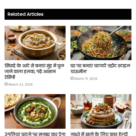
b
tt
ts
re
o
er
A
Related Articles
ok
p
p
सिंघाड़े के आटे से बनाएं मुंह में घुल
घर पर बनाएं चटपटी ‘स्ट्रीट स्टाइल
जाने वाला हलवा, पढ़ें आसान
चाऊमीन’
रेसिपी
March 11, 2026
March 23, 2026
उंगलियां चाटने पर मजबूर कर देगा
नाश्ते में खाने के लिए कुछ हेल्दी