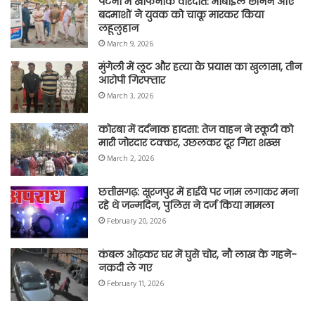
पटना में खौफनाक वारदात: मोबाइल छीनने आए
बदमाशों ने युवक को चाकू मारकर किया
लहूलुहान
March 9, 2026
मुंगेली में लूट और हत्या के प्रयास का खुलासा, तीन
आरोपी गिरफ्तार
March 3, 2026
कोरबा में दर्दनाक हादसा: तेज वाहन ने स्कूटी को
मारी जोरदार टक्कर, उछलकर दूर गिरा शख्स
March 2, 2026
छत्तीसगढ़: सूरजपुर में हाईवे पर जाम लगाकर मना
रहे थे जन्मदिन, पुलिस ने दर्ज किया मामला
February 20, 2026
कंबल ओढ़कर घर में घुसे चोर, नौ लाख के गहने-
नकदी ले गए
February 11, 2026