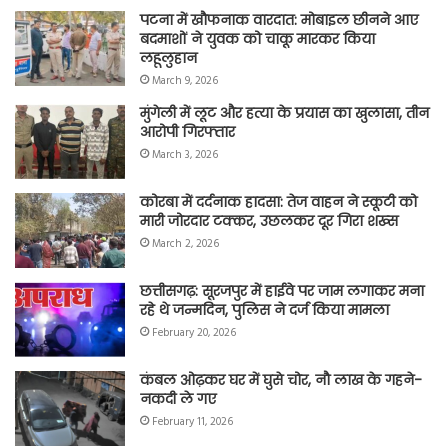
पटना में खौफनाक वारदात: मोबाइल छीनने आए
बदमाशों ने युवक को चाकू मारकर किया
लहूलुहान
March 9, 2026
मुंगेली में लूट और हत्या के प्रयास का खुलासा, तीन
आरोपी गिरफ्तार
March 3, 2026
कोरबा में दर्दनाक हादसा: तेज वाहन ने स्कूटी को
मारी जोरदार टक्कर, उछलकर दूर गिरा शख्स
March 2, 2026
छत्तीसगढ़: सूरजपुर में हाईवे पर जाम लगाकर मना
रहे थे जन्मदिन, पुलिस ने दर्ज किया मामला
February 20, 2026
कंबल ओढ़कर घर में घुसे चोर, नौ लाख के गहने-
नकदी ले गए
February 11, 2026