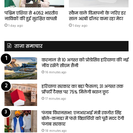
पश्चिम एशिया से 4052 भारतीय
स्कैम वाले विज्ञापनों के जरिए हर
नाविकों की हुई सुरक्षित वापसी
साल अरबों डॉलर कमा रहा मेटा
1 day ago
1 day ago
ताज़ा समाचार
करनाल से 10 अगस्त को प्रोग्रेसिव हरियाणा की नई
नींव रखेंगे सीएम सैनी
16 minutes ago
हरियाणा सरकार का बड़ा फैसला, 31 अगस्त तक
प्रॉपर्टी टैक्स पर 75% मिलेगी ब्याज छूट
17 minutes ago
पंजाब विधानसभा: एनआरआई मंत्री रवजोत सिंह
बोले-कनाडा में फंसे विद्यार्थियों को पूरी मदद देगी
पंजाब सरकार
18 minutes ago