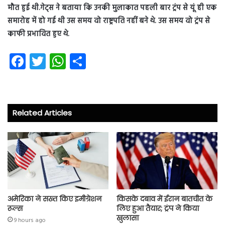
मौत हुई थी.गेट्स ने बताया कि उनकी मुलाकात पहली बार ट्रंप से यूं ही एक
समारोह में हो गई थी उस समय वो राष्ट्रपति नहीं बने थे. उस समय वो ट्रंप से
काफी प्रभावित हुए थे.
Fa
T
W
S
ce
wi
ha
ha
b
tt
ts
re
o
er
A
Related Articles
ok
p
p
अमेरिका ने सख्त किए इमीग्रेशन
किसके दबाव में ईरान बातचीत के
रूल्स
लिए हुआ तैयार; ट्रंप ने किया
खुलासा
9 hours ago