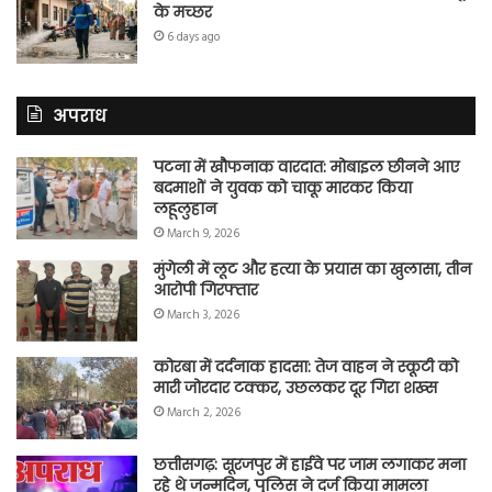
के मच्छर
6 days ago
अपराध
पटना में खौफनाक वारदात: मोबाइल छीनने आए
बदमाशों ने युवक को चाकू मारकर किया
लहूलुहान
March 9, 2026
मुंगेली में लूट और हत्या के प्रयास का खुलासा, तीन
आरोपी गिरफ्तार
March 3, 2026
कोरबा में दर्दनाक हादसा: तेज वाहन ने स्कूटी को
मारी जोरदार टक्कर, उछलकर दूर गिरा शख्स
March 2, 2026
छत्तीसगढ़: सूरजपुर में हाईवे पर जाम लगाकर मना
रहे थे जन्मदिन, पुलिस ने दर्ज किया मामला