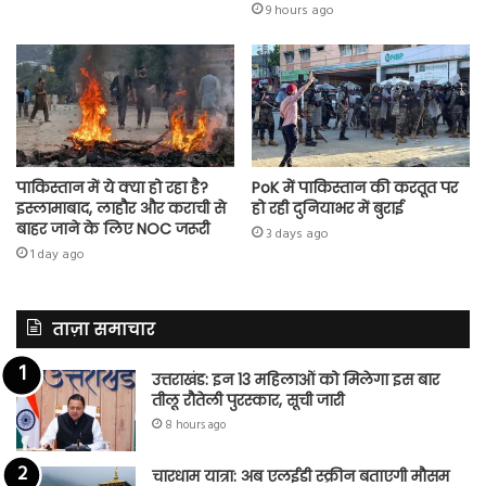
9 hours ago
पाकिस्तान में ये क्या हो रहा है?
PoK में पाकिस्तान की करतूत पर
इस्लामाबाद, लाहौर और कराची से
हो रही दुनियाभर में बुराई
बाहर जाने के लिए NOC जरूरी
3 days ago
1 day ago
ताज़ा समाचार
उत्तराखंड: इन 13 महिलाओं को मिलेगा इस बार
तीलू रौतेली पुरस्कार, सूची जारी
8 hours ago
चारधाम यात्रा: अब एलईडी स्क्रीन बताएगी मौसम