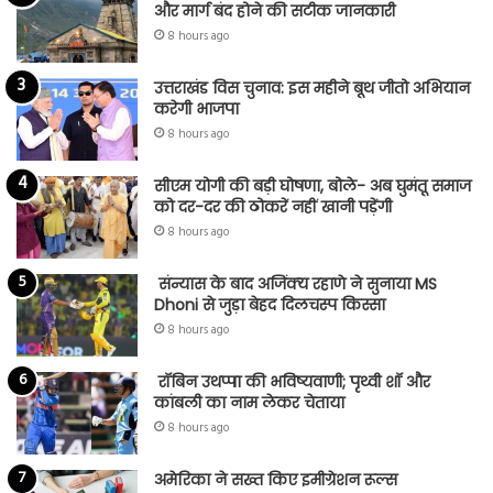
और मार्ग बंद होने की सटीक जानकारी
8 hours ago
उत्तराखंड विस चुनाव: इस महीने बूथ जीतो अभियान
करेगी भाजपा
8 hours ago
सीएम योगी की बड़ी घोषणा, बोले- अब घुमंतू समाज
को दर-दर की ठोकरें नहीं खानी पड़ेंगी
8 hours ago
संन्यास के बाद अजिंक्‍य रहाणे ने सुनाया MS
Dhoni से जुड़ा बेहद दिलचस्प किस्सा
8 hours ago
रॉबिन उथप्पा की भविष्यवाणी; पृथ्वी शॉ और
कांबली का नाम लेकर चेताया
8 hours ago
अमेरिका ने सख्त किए इमीग्रेशन रूल्स