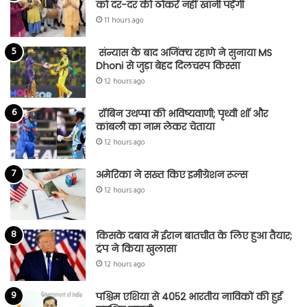
को दर-दर की ठोकरें नहीं खानी पड़ेंगी
11 hours ago
संन्यास के बाद अजिंक्‍य रहाणे ने सुनाया MS
Dhoni से जुड़ा बेहद दिलचस्प किस्सा
12 hours ago
रॉबिन उथप्पा की भविष्यवाणी; पृथ्वी शॉ और
कांबली का नाम लेकर चेताया
12 hours ago
अमेरिका ने सख्त किए इमीग्रेशन रूल्स
12 hours ago
किसके दबाव में ईरान बातचीत के लिए हुआ तैयार;
ट्रंप ने किया खुलासा
12 hours ago
पश्चिम एशिया से 4052 भारतीय नाविकों की हुई