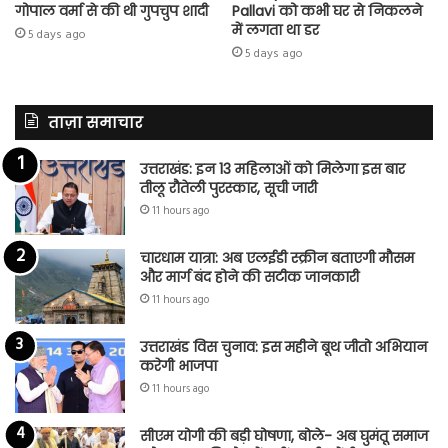
गोपाल वर्मा से की थी गुपचुप शादी
Pallavi को कभी घर से निकलने
में लगता था डर
5 days ago
5 days ago
ताज़ा समाचार
उत्तराखंड: इन 13 महिलाओं को मिलेगा इस बार
तीलू रौतेली पुरस्कार, सूची जारी
11 hours ago
चारधाम यात्रा: अब एलईडी स्क्रीन बताएगी मौसम
और मार्ग बंद होने की सटीक जानकारी
11 hours ago
उत्तराखंड विस चुनाव: इस महीने बूथ जीतो अभियान
करेगी भाजपा
11 hours ago
सीएम योगी की बड़ी घोषणा, बोले- अब घुमंतू समाज