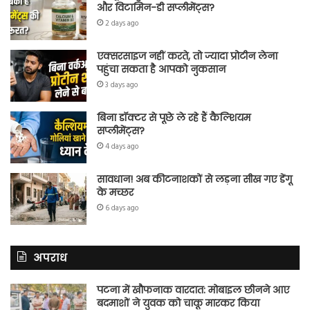
और विटामिन-डी सप्लीमेंट्स?
2 days ago
एक्सरसाइज नहीं करते, तो ज्यादा प्रोटीन लेना
पहुंचा सकता है आपको नुकसान
3 days ago
बिना डॉक्टर से पूछे ले रहे हैं कैल्शियम
सप्लीमेंट्स?
4 days ago
सावधान! अब कीटनाशकों से लड़ना सीख गए डेंगू
के मच्छर
6 days ago
अपराध
पटना में खौफनाक वारदात: मोबाइल छीनने आए
बदमाशों ने युवक को चाकू मारकर किया