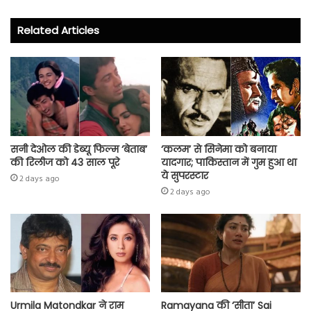
b
tt
ts
re
o
er
A
Related Articles
ok
p
p
सनी देओल की डेब्यू फिल्म ‘बेताब’
‘कलम’ से सिनेमा को बनाया
की रिलीज को 43 साल पूरे
यादगार; पाकिस्तान में गुम हुआ था
ये सुपरस्टार
2 days ago
2 days ago
Urmila Matondkar ने राम
Ramayana की ‘सीता’ Sai