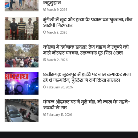
लहूलुहान
March 9, 2026
मुंगेली में लूट और हत्या के प्रयास का खुलासा, तीन
आरोपी गिरफ्तार
March 3, 2026
कोरबा में दर्दनाक हादसा: तेज वाहन ने स्कूटी को
मारी जोरदार टक्कर, उछलकर दूर गिरा शख्स
March 2, 2026
छत्तीसगढ़: सूरजपुर में हाईवे पर जाम लगाकर मना
रहे थे जन्मदिन, पुलिस ने दर्ज किया मामला
February 20, 2026
कंबल ओढ़कर घर में घुसे चोर, नौ लाख के गहने-
नकदी ले गए
February 11, 2026