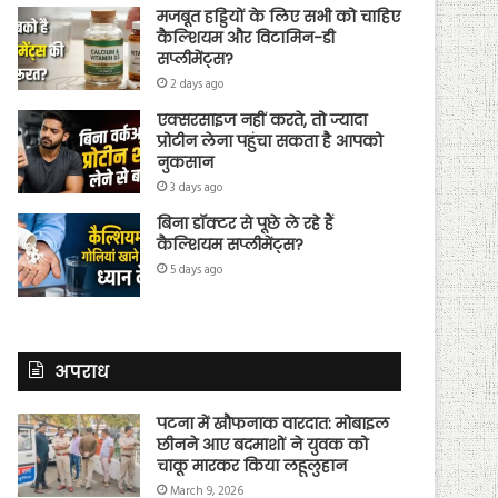
मजबूत हड्डियों के लिए सभी को चाहिए
कैल्शियम और विटामिन-डी
सप्लीमेंट्स?
2 days ago
एक्सरसाइज नहीं करते, तो ज्यादा
प्रोटीन लेना पहुंचा सकता है आपको
नुकसान
3 days ago
बिना डॉक्टर से पूछे ले रहे हैं
कैल्शियम सप्लीमेंट्स?
5 days ago
अपराध
पटना में खौफनाक वारदात: मोबाइल
छीनने आए बदमाशों ने युवक को
चाकू मारकर किया लहूलुहान
March 9, 2026