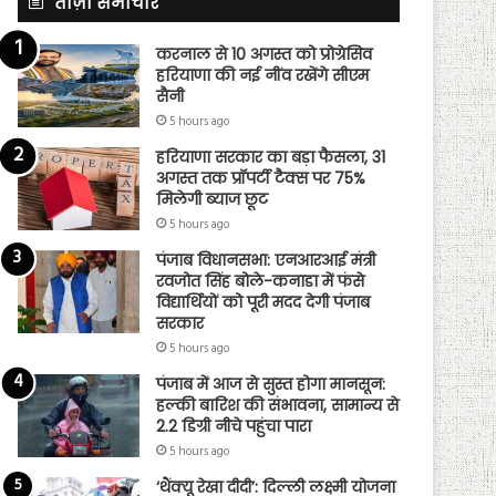
ताज़ा समाचार
करनाल से 10 अगस्त को प्रोग्रेसिव
हरियाणा की नई नींव रखेंगे सीएम
सैनी
5 hours ago
हरियाणा सरकार का बड़ा फैसला, 31
अगस्त तक प्रॉपर्टी टैक्स पर 75%
मिलेगी ब्याज छूट
5 hours ago
पंजाब विधानसभा: एनआरआई मंत्री
रवजोत सिंह बोले-कनाडा में फंसे
विद्यार्थियों को पूरी मदद देगी पंजाब
सरकार
5 hours ago
पंजाब में आज से सुस्त होगा मानसून:
हल्की बारिश की संभावना, सामान्य से
2.2 डिग्री नीचे पहुंचा पारा
5 hours ago
‘थैंक्यू रेखा दीदी’: दिल्ली लक्ष्मी योजना