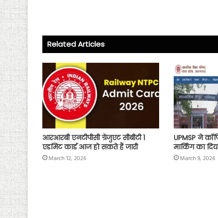
b
tt
ts
re
o
er
A
ok
p
Related Articles
p
आरआरबी एनटीपीसी ग्रेजुएट सीबीटी 1
UPMSP ने कॉपियो
एडमिट कार्ड आज हो सकते हैं जारी
मार्किंग का दि
March 12, 2026
March 9, 2026