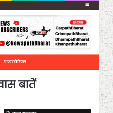
Sidebar
एडवरटोरियल
ास बातें