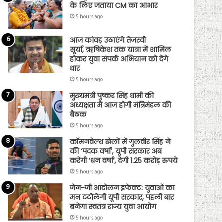
के लिए जताया CM का आभार
5 hours ago
आज कांवड़ उठाएंगे तेजस्वी
सूर्या, ऋषिकेश तक यात्रा में शामिल
होकर युवा संपर्क अभियान को देंगे
धार
5 hours ago
मुख्यमंत्री पुष्कर सिंह धामी की
अध्यक्षता में आज होगी मंत्रिमंडल की
बैठक
5 hours ago
कॉमनवेल्थ खेलों में गुलवीर सिंह ने
की ‘पदक वर्षा’, यूपी सरकार अब
करेगी ‘धन वर्षा’, देगी 1.25 करोड़ रुपये
5 hours ago
जेन-जी आंदोलन इफेक्ट: युवाओं का
मन टटोलेगी यूपी सरकार, पहली बार
बनेगा स्वतंत्र राज्य युवा आयोग
5 hours ago