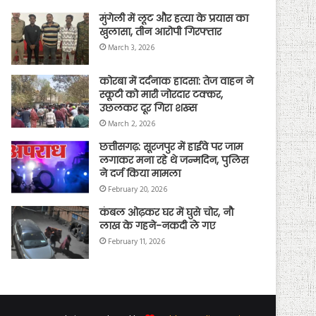
मुंगेली में लूट और हत्या के प्रयास का
खुलासा, तीन आरोपी गिरफ्तार
March 3, 2026
कोरबा में दर्दनाक हादसा: तेज वाहन ने
स्कूटी को मारी जोरदार टक्कर,
उछलकर दूर गिरा शख्स
March 2, 2026
छत्तीसगढ़: सूरजपुर में हाईवे पर जाम
लगाकर मना रहे थे जन्मदिन, पुलिस
ने दर्ज किया मामला
February 20, 2026
कंबल ओढ़कर घर में घुसे चोर, नौ
लाख के गहने-नकदी ले गए
February 11, 2026