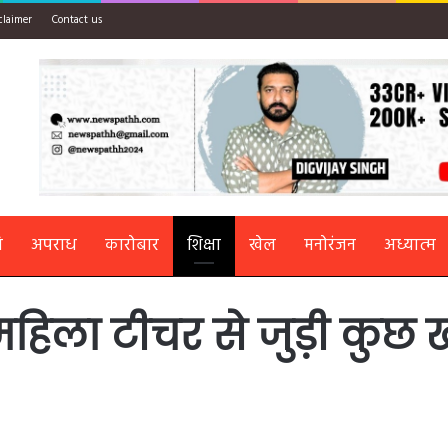
claimer
Contact us
ि
अपराध
कारोबार
शिक्षा
खेल
मनोरंजन
अध्यात्म
महिला टीचर से जुड़ी कुछ ख