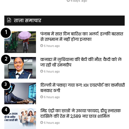
4 days ago
ताज़ा समाचार
पंजाब में सात दिन बारिश का अलर्ट: हल्की बरसात
से तापमान में नहीं होगा इजाफा
6 hours ago
कनाडा में लुधियाना की बेटी की माैत: कैदी को ले
जा रही थीं रमनदीप
6 hours ago
दिल्ली में पकड़ा गया ठग: IGI एयरपोर्ट का कर्मचारी
बनकर ठगी
6 hours ago
मिड एंट्री का छात्रों ने उठाया फायदा, डीयू स्नातक
दाखिले की रेस में 2,589 नए छात्र शामिल
6 hours ago