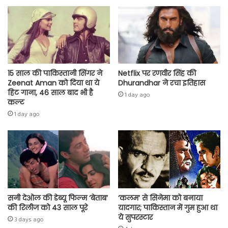
p
15 साल की पाकिस्तानी सिंगर ने
Netflix पर रणवीर सिंह की
Zeenat Aman को दिया था ये
Dhurandhar ने रचा इतिहास
हिट गाना, 46 साल बाद भी है
1 day ago
कल्ट
1 day ago
सनी देओल की डेब्यू फिल्म ‘बेताब’
‘कलम’ से सिनेमा को बनाया
की रिलीज को 43 साल पूरे
यादगार; पाकिस्तान में गुम हुआ था
ये सुपरस्टार
3 days ago