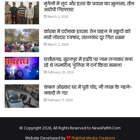
मुंगेली में लूट और हत्या के प्रयास का खुलासा, तीन
आरोपी गिरफ्तार
March 3, 2026
कोरबा में दर्दनाक हादसा: तेज वाहन ने स्कूटी को
मारी जोरदार टक्कर, उछलकर दूर गिरा शख्स
March 2, 2026
छत्तीसगढ़: सूरजपुर में हाईवे पर जाम लगाकर मना
रहे थे जन्मदिन, पुलिस ने दर्ज किया मामला
February 20, 2026
कंबल ओढ़कर घर में घुसे चोर, नौ लाख के गहने-
नकदी ले गए
February 11, 2026
© Copyright 2026, All Rights Reserved to NewsPathh.Com
Website Developed by
Prabhat Media Creations