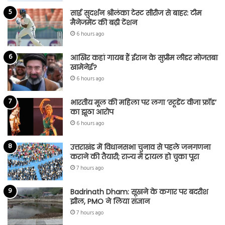
साई सुदर्शन श्रीलंका टेस्ट सीरीज से बाहर: टीम
मैनेजमेंट की बढ़ी टेंशन
6 hours ago
आखिर कहां गायब हैं ईरान के सुप्रीम लीडर मोजतबा
खामेनेई?
6 hours ago
भारतीय मूल की महिला पर लगा ‘स्टूडेंट वीजा फ्रॉड’
का झूठा आरोप
6 hours ago
उत्तराखंड में विधानसभा चुनाव से पहले जनगणना
कराने की तैयारी; राज्य में ट्रायल हो चुका पूरा
7 hours ago
Badrinath Dham: सूखने के कगार पर बदरीश
झील, PMO ने लिया संज्ञान
7 hours ago