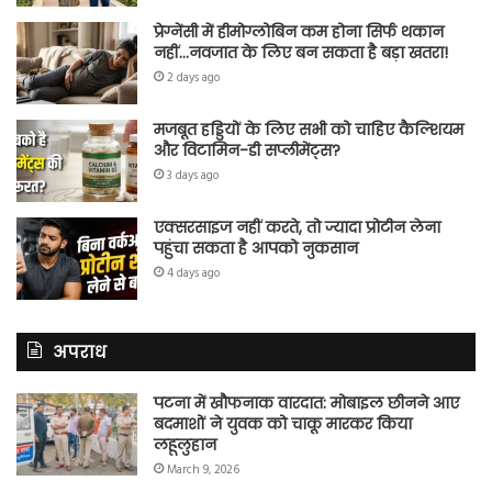
प्रेग्नेंसी में हीमोग्लोबिन कम होना सिर्फ थकान
नहीं…नवजात के लिए बन सकता है बड़ा खतरा!
2 days ago
मजबूत हड्डियों के लिए सभी को चाहिए कैल्शियम
और विटामिन-डी सप्लीमेंट्स?
3 days ago
एक्सरसाइज नहीं करते, तो ज्यादा प्रोटीन लेना
पहुंचा सकता है आपको नुकसान
4 days ago
अपराध
पटना में खौफनाक वारदात: मोबाइल छीनने आए
बदमाशों ने युवक को चाकू मारकर किया
लहूलुहान
March 9, 2026