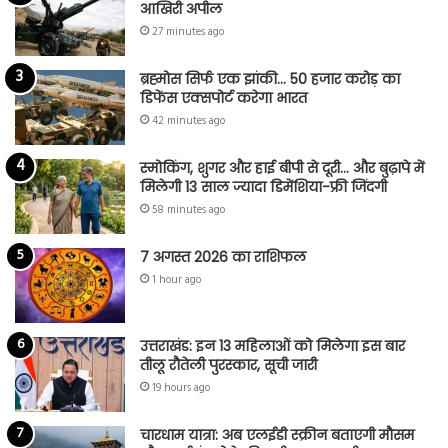
आखिरी अपील
27 minutes ago
ब्रह्मोस सिर्फ एक झांकी… 50 हजार करोड़ का
डिफेंस एक्सपोर्ट करेगा भारत
42 minutes ago
स्मोकिंग, शुगर और हाई बीपी से दूरी… और बुढ़ापे में
मिलेगी 13 साल ज्यादा डिमेंशिया-फ्री जिंदगी
58 minutes ago
7 अगस्त 2026 का राशिफल
1 hour ago
उत्तराखंड: इन 13 महिलाओं को मिलेगा इस बार
तीलू रौतेली पुरस्कार, सूची जारी
19 hours ago
चारधाम यात्रा: अब एलईडी स्क्रीन बताएगी मौसम