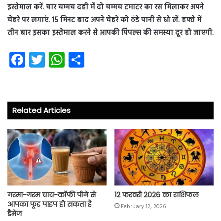
इस्तेमाल करें. चार चम्मच दही में दो चम्मच टमाटर का रस मिलाकर अपने
चेहरे पर लगाएं. 15 मिनट बाद अपने चेहरे को ठंडे पानी से धो लें. हफ्ते में
तीन बार इसका इस्तेमाल करने से आपकी पिंपल्स की समस्या दूर हो जाएगी.
Fa
T
W
S
ce
wi
ha
ha
b
tt
ts
re
o
er
A
Related Articles
ok
p
p
गरमा-गरम चाय-कॉफी पीने से
12 फरवरी 2026 का राशिफल
आपका फूड पाइप हो सकता है
February 12, 2026
डैमेज