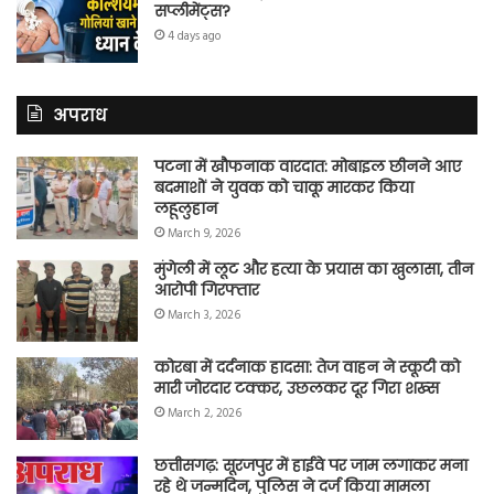
सप्लीमेंट्स?
4 days ago
अपराध
पटना में खौफनाक वारदात: मोबाइल छीनने आए
बदमाशों ने युवक को चाकू मारकर किया
लहूलुहान
March 9, 2026
मुंगेली में लूट और हत्या के प्रयास का खुलासा, तीन
आरोपी गिरफ्तार
March 3, 2026
कोरबा में दर्दनाक हादसा: तेज वाहन ने स्कूटी को
मारी जोरदार टक्कर, उछलकर दूर गिरा शख्स
March 2, 2026
छत्तीसगढ़: सूरजपुर में हाईवे पर जाम लगाकर मना
रहे थे जन्मदिन, पुलिस ने दर्ज किया मामला