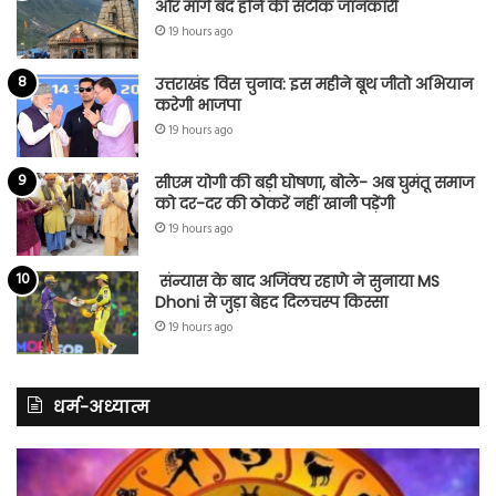
और मार्ग बंद होने की सटीक जानकारी
19 hours ago
उत्तराखंड विस चुनाव: इस महीने बूथ जीतो अभियान
करेगी भाजपा
19 hours ago
सीएम योगी की बड़ी घोषणा, बोले- अब घुमंतू समाज
को दर-दर की ठोकरें नहीं खानी पड़ेंगी
19 hours ago
संन्यास के बाद अजिंक्‍य रहाणे ने सुनाया MS
Dhoni से जुड़ा बेहद दिलचस्प किस्सा
19 hours ago
धर्म-अध्यात्म