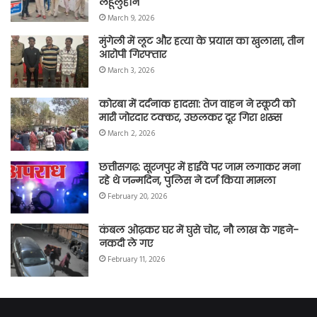
लहूलुहान
March 9, 2026
मुंगेली में लूट और हत्या के प्रयास का खुलासा, तीन
आरोपी गिरफ्तार
March 3, 2026
कोरबा में दर्दनाक हादसा: तेज वाहन ने स्कूटी को
मारी जोरदार टक्कर, उछलकर दूर गिरा शख्स
March 2, 2026
छत्तीसगढ़: सूरजपुर में हाईवे पर जाम लगाकर मना
रहे थे जन्मदिन, पुलिस ने दर्ज किया मामला
February 20, 2026
कंबल ओढ़कर घर में घुसे चोर, नौ लाख के गहने-
नकदी ले गए
February 11, 2026