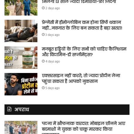
मिलेगी 13 साल ज्यादा डिमेंशिया-फ्री जिंदगी
2 days ago
प्रेग्नेंसी में हीमोग्लोबिन कम होना सिर्फ थकान
नहीं…नवजात के लिए बन सकता है बड़ा खतरा!
3 days ago
मजबूत हड्डियों के लिए सभी को चाहिए कैल्शियम
और विटामिन-डी सप्लीमेंट्स?
4 days ago
एक्सरसाइज नहीं करते, तो ज्यादा प्रोटीन लेना
पहुंचा सकता है आपको नुकसान
5 days ago
अपराध
पटना में खौफनाक वारदात: मोबाइल छीनने आए
बदमाशों ने युवक को चाकू मारकर किया