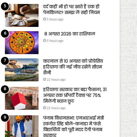
दर्द कहीं भी हो पर खाते हैं एक ही
पेनकिलर? समझ लें सही नियम
5 hours ago
8 अगस्त 2026 का राशिफल
5 hours ago
करनाल से 10 अगस्त को प्रोग्रेसिव
हरियाणा की नई नींव रखेंगे सीएम
सैनी
22 hours ago
हरियाणा सरकार का बड़ा फैसला, 31
अगस्त तक प्रॉपर्टी टैक्स पर 75%
मिलेगी ब्याज छूट
22 hours ago
पंजाब विधानसभा: एनआरआई मंत्री
रवजोत सिंह बोले-कनाडा में फंसे
विद्यार्थियों को पूरी मदद देगी पंजाब
सरकार