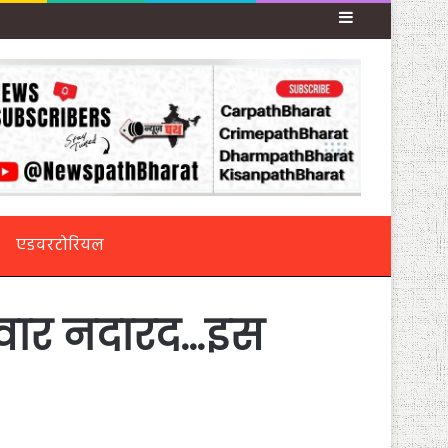
Sidebar
एडवरटोरियल
परिवार नदारद…इस