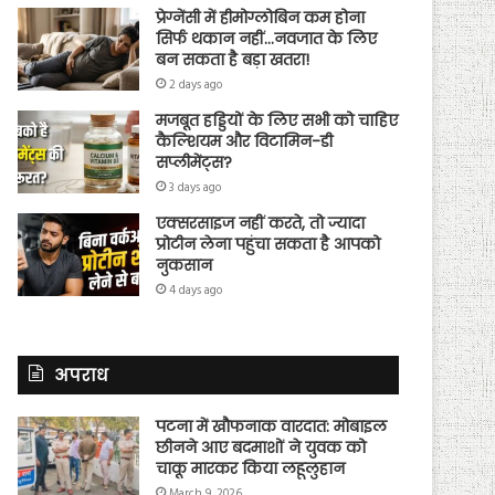
प्रेग्नेंसी में हीमोग्लोबिन कम होना
सिर्फ थकान नहीं…नवजात के लिए
बन सकता है बड़ा खतरा!
2 days ago
मजबूत हड्डियों के लिए सभी को चाहिए
कैल्शियम और विटामिन-डी
सप्लीमेंट्स?
3 days ago
एक्सरसाइज नहीं करते, तो ज्यादा
प्रोटीन लेना पहुंचा सकता है आपको
नुकसान
4 days ago
अपराध
पटना में खौफनाक वारदात: मोबाइल
छीनने आए बदमाशों ने युवक को
चाकू मारकर किया लहूलुहान
March 9, 2026