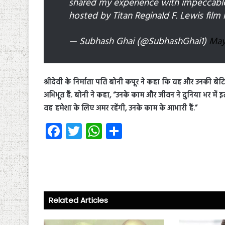
shared my experience with impeccable
hosted by Titan Reginald F. Lewis fil
— Subhash Ghai (@SubhashGhai1)
May
श्रीदेवी के निर्माता पति बोनी कपूर ने कहा कि वह और उनकी बेटियां
अभिभूत हैं. बोनी ने कहा, “उनके काम और जीवन ने दुनिया भर में इतन
वह हमेशा के लिए अमर रहेंगी, उनके काम के आभारी हैं.”
Fa
T
W
S
ce
wi
ha
ha
b
tt
ts
re
o
er
A
ok
p
Related Articles
p