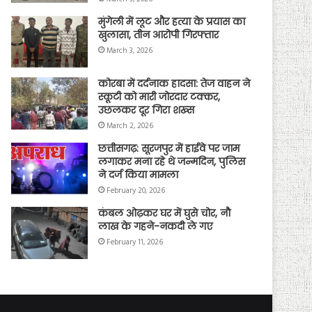
मुंगेली में लूट और हत्या के प्रयास का
खुलासा, तीन आरोपी गिरफ्तार
March 3, 2026
कोरबा में दर्दनाक हादसा: तेज वाहन ने
स्कूटी को मारी जोरदार टक्कर,
उछलकर दूर गिरा शख्स
March 2, 2026
छत्तीसगढ़: सूरजपुर में हाईवे पर जाम
लगाकर मना रहे थे जन्मदिन, पुलिस
ने दर्ज किया मामला
February 20, 2026
कंबल ओढ़कर घर में घुसे चोर, नौ
लाख के गहने-नकदी ले गए
February 11, 2026