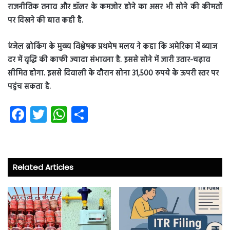
राजनीतिक तनाव और डॉलर के कमजोर होने का असर भी सोने की कीमतों
पर दिखने की बात कही है.
एंजेल ब्रोकिंग के मुख्य विश्लेषक प्रथमेष मलय ने कहा कि अमेरिका में ब्याज
दर में वृद्धि की काफी ज्यादा संभावना है. इससे सोने में जारी उतार-चढ़ाव
सीम‍ित होगा. इससे दिवाली के दौरान सोना 31,500 रुपये के ऊपरी स्तर पर
पहुंच सकता है.
Fa
T
W
S
ce
wi
ha
ha
b
tt
ts
re
o
er
A
Related Articles
ok
p
p