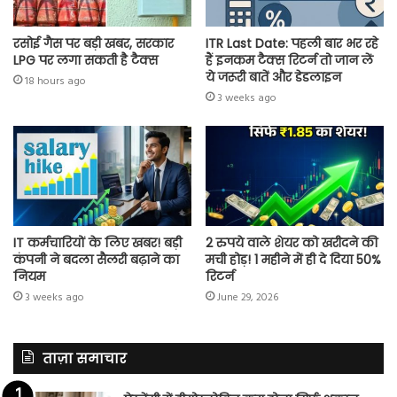
रसोई गैस पर बड़ी खबर, सरकार
ITR Last Date: पहली बार भर रहे
LPG पर लगा सकती है टैक्स
हैं इनकम टैक्स रिटर्न तो जान लें
ये जरूरी बातें और डेडलाइन
18 hours ago
3 weeks ago
IT कर्मचारियों के लिए खबर! बड़ी
2 रुपये वाले शेयर को खरीदने की
कंपनी ने बदला सैलरी बढ़ाने का
मची होड़! 1 महीने में ही दे दिया 50%
नियम
रिटर्न
3 weeks ago
June 29, 2026
ताज़ा समाचार