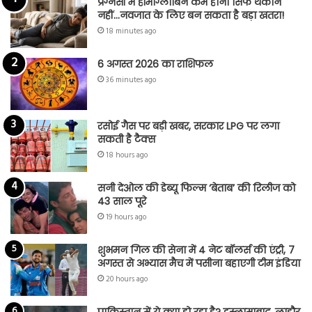
प्रेग्नेंसी में हीमोग्लोबिन कम होना सिर्फ थकान
नहीं…नवजात के लिए बन सकता है बड़ा खतरा!
18 minutes ago
6 अगस्त 2026 का राशिफल
36 minutes ago
रसोई गैस पर बड़ी खबर, सरकार LPG पर लगा
सकती है टैक्स
18 hours ago
सनी देओल की डेब्यू फिल्म ‘बेताब’ की रिलीज को
43 साल पूरे
19 hours ago
शुभमन गिल की सेना में 4 नेट बॉलर्स की एंट्री, 7
अगस्त से अभ्यास मैच में पसीना बहाएगी टीम इंडिया
20 hours ago
पाकिस्तान में ये क्या हो रहा है? इस्लामाबाद, लाहौर