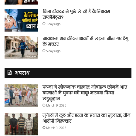
बिना डॉक्टर से पूछे ले रहे हैं कैल्शियम
सप्लीमेंट्स?
3 days ago
सावधान! अब कीटनाशकों से लड़ना सीख गए डेंगू
के मच्छर
5 days ago
अपराध
पटना में खौफनाक वारदात: मोबाइल छीनने आए
बदमाशों ने युवक को चाकू मारकर किया
लहूलुहान
March 9, 2026
मुंगेली में लूट और हत्या के प्रयास का खुलासा, तीन
आरोपी गिरफ्तार
March 3, 2026