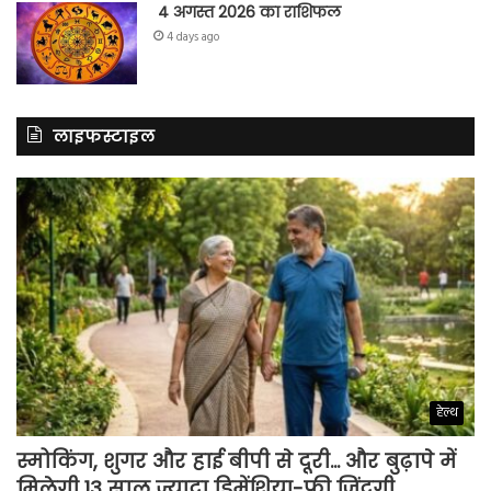
4 अगस्त 2026 का राशिफल
4 days ago
लाइफस्टाइल
हेल्थ
स्मोकिंग, शुगर और हाई बीपी से दूरी… और बुढ़ापे में
मिलेगी 13 साल ज्यादा डिमेंशिया-फ्री जिंदगी