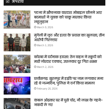
अपराध
पटना में खौफनाक वारदात: मोबाइल छीनने आए
बदमाशों ने युवक को चाकू मारकर किया
लहूलुहान
March 9, 2026
मुंगेली में लूट और हत्या के प्रयास का खुलासा, तीन
आरोपी गिरफ्तार
March 3, 2026
कोरबा में दर्दनाक हादसा: तेज वाहन ने स्कूटी को
मारी जोरदार टक्कर, उछलकर दूर गिरा शख्स
March 2, 2026
छत्तीसगढ़: सूरजपुर में हाईवे पर जाम लगाकर मना
रहे थे जन्मदिन, पुलिस ने दर्ज किया मामला
February 20, 2026
कंबल ओढ़कर घर में घुसे चोर, नौ लाख के गहने-
नकदी ले गए