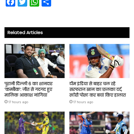
Fa
T
W
S
ce
wi
ha
ha
b
tt
ts
re
o
er
A
Related Articles
ok
p
p
पुरानी दिल्ली 6 का शानदार
टीम इंडिया से बाहर चल रहे
‘कमबैक’: जीत से गदगद हुए
सरफराज खान का छलका दर्द,
मालिक आकाश नांगिया
स्टोरी पोस्ट कर बयां किए हालात
17 hours ago
17 hours ago