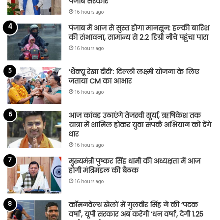
पंजाब सरकार
16 hours ago
पंजाब में आज से सुस्त होगा मानसून: हल्की बारिश
की संभावना, सामान्य से 2.2 डिग्री नीचे पहुंचा पारा
16 hours ago
‘थैंक्यू रेखा दीदी’: दिल्ली लक्ष्मी योजना के लिए
जताया CM का आभार
16 hours ago
आज कांवड़ उठाएंगे तेजस्वी सूर्या, ऋषिकेश तक
यात्रा में शामिल होकर युवा संपर्क अभियान को देंगे
धार
16 hours ago
मुख्यमंत्री पुष्कर सिंह धामी की अध्यक्षता में आज
होगी मंत्रिमंडल की बैठक
16 hours ago
कॉमनवेल्थ खेलों में गुलवीर सिंह ने की ‘पदक
वर्षा’, यूपी सरकार अब करेगी ‘धन वर्षा’, देगी 1.25