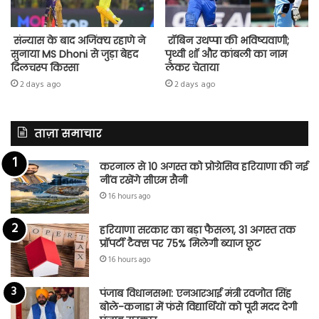
संन्यास के बाद अजिंक्‍य रहाणे ने
रॉबिन उथप्पा की भविष्यवाणी;
सुनाया MS Dhoni से जुड़ा बेहद
पृथ्वी शॉ और कांबली का नाम
दिलचस्प किस्सा
लेकर चेताया
2 days ago
2 days ago
ताज़ा समाचार
करनाल से 10 अगस्त को प्रोग्रेसिव हरियाणा की नई
नींव रखेंगे सीएम सैनी
16 hours ago
हरियाणा सरकार का बड़ा फैसला, 31 अगस्त तक
प्रॉपर्टी टैक्स पर 75% मिलेगी ब्याज छूट
16 hours ago
पंजाब विधानसभा: एनआरआई मंत्री रवजोत सिंह
बोले-कनाडा में फंसे विद्यार्थियों को पूरी मदद देगी