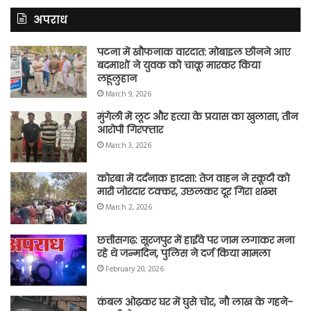
अपराध
पटना में खौफनाक वारदात: मोबाइल छीनने आए
बदमाशों ने युवक को चाकू मारकर किया
लहूलुहान
March 9, 2026
मुंगेली में लूट और हत्या के प्रयास का खुलासा, तीन
आरोपी गिरफ्तार
March 3, 2026
कोरबा में दर्दनाक हादसा: तेज वाहन ने स्कूटी को
मारी जोरदार टक्कर, उछलकर दूर गिरा शख्स
March 2, 2026
छत्तीसगढ़: सूरजपुर में हाईवे पर जाम लगाकर मना
रहे थे जन्मदिन, पुलिस ने दर्ज किया मामला
February 20, 2026
कंबल ओढ़कर घर में घुसे चोर, नौ लाख के गहने-