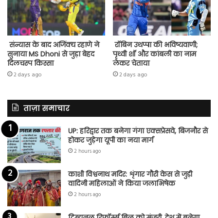
संन्यास के बाद अजिंक्‍य रहाणे ने
रॉबिन उथप्पा की भविष्यवाणी;
सुनाया MS Dhoni से जुड़ा बेहद
पृथ्वी शॉ और कांबली का नाम
दिलचस्प किस्सा
लेकर चेताया
2 days ago
2 days ago
ताज़ा समाचार
UP: हरिद्वार तक बनेगा गंगा एक्सप्रेसवे, बिजनौर से
होकर जुड़ेगा यूपी का नया मार्ग
2 hours ago
काशी विश्वनाथ मदिर: शृंगार गौरी केस से जुड़ी
वादिनी महिलाओं ने किया जलाभिषेक
2 hours ago
ट्रिब्यूनल रिफॉर्म्स बिल को मंजूरी, देश में बनेगा