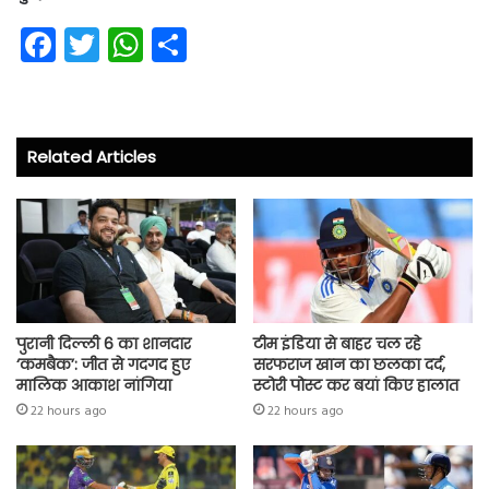
Fa
T
W
S
ce
wi
ha
ha
b
tt
ts
re
o
er
A
Related Articles
ok
p
p
पुरानी दिल्ली 6 का शानदार
टीम इंडिया से बाहर चल रहे
‘कमबैक’: जीत से गदगद हुए
सरफराज खान का छलका दर्द,
मालिक आकाश नांगिया
स्टोरी पोस्ट कर बयां किए हालात
22 hours ago
22 hours ago