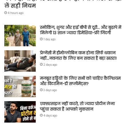
लें सही नियम
4 hours ago
स्मोकिंग, शुगर और हाई बीपी से दूरी… और बुढ़ापे में
मिलेगी 13 साल ज्यादा डिमेंशिया-फ्री जिंदगी
1 day ago
प्रेग्नेंसी में हीमोग्लोबिन कम होना सिर्फ थकान
नहीं…नवजात के लिए बन सकता है बड़ा खतरा!
2 days ago
मजबूत हड्डियों के लिए सभी को चाहिए कैल्शियम
और विटामिन-डी सप्लीमेंट्स?
3 days ago
एक्सरसाइज नहीं करते, तो ज्यादा प्रोटीन लेना
पहुंचा सकता है आपको नुकसान
4 days ago